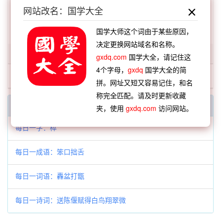
网站改名：国学大全
扫描版：
「避弃」在《汉语大词典》第15241页 第10
卷 1274
国学大师这个词由于某些原因，
决定更换网站域名和名称。
「避弃」开头的词语:
gxdq.com
国学大全，请记住这
4个字母，
gxdq
国学大全的简
避弃
拼。网址又短又容易记住，和名
称完全匹配。请及时更新收藏
每日一字一词
夹，使用
gxdq.com
访问网站。
每日一字：㯜
每日一成语：笨口拙舌
每日一词语：轟盆打甑
每日一诗词：送陈偃赋得白鸟翔翠微