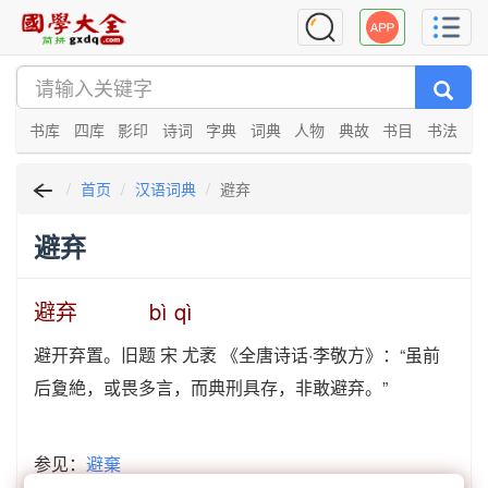
书库
四库
影印
诗词
字典
词典
人物
典故
书目
书法
首页
汉语词典
避弃
避弃
避弃 bì qì
避开弃置。旧题 宋 尤袤 《全唐诗话·李敬方》：“虽前
后夐絶，或畏多言，而典刑具存，非敢避弃。”
参见：
避棄