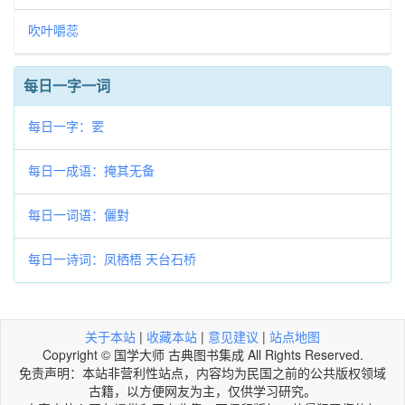
吹叶嚼蕊
每日一字一词
每日一字：䍗
每日一成语：掩其无备
每日一词语：儷對
每日一诗词：凤栖梧 天台石桥
关于本站
|
收藏本站
|
意见建议
|
站点地图
Copyright © 国学大师 古典图书集成 All Rights Reserved.
免责声明：本站非营利性站点，内容均为民国之前的公共版权领域
古籍，以方便网友为主，仅供学习研究。