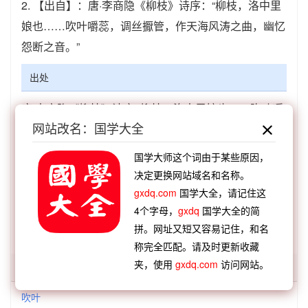
2.
【出自】：唐·李商隐《柳枝》诗序：“柳枝，洛中里
娘也……吹叶嚼蕊，调丝擫管，作天海风涛之曲，幽忆
怨断之音。”
出处
唐·李商隐《柳枝》诗序:“柳枝，洛中里娘也……吹叶嚼
网站改名：国学大全
蕊，调丝擫管，作天海风涛之曲，幽忆怨断之音。”
国学大师这个词由于某些原因，
决定更换网站域名和名称。
参见：
吹葉嚼蕊
gxdq.com
国学大全，请记住这
4个字母，
gxdq
国学大全的简
扫描版：
「吹叶嚼蕊」在《汉语大词典》第3644页 第3
拼。网址又短又容易记住，和名
卷 238
称完全匹配。请及时更新收藏
夹，使用
gxdq.com
访问网站。
「吹叶」开头的词语:
吹叶