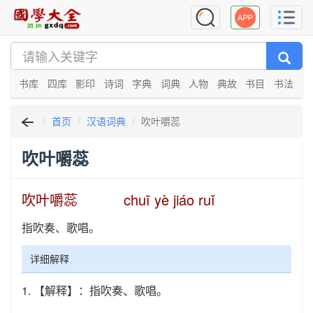
书库
四库
影印
诗词
字典
词典
人物
典故
书目
书法
首页
汉语词典
吹叶嚼蕊
吹叶嚼蕊
吹叶嚼蕊 chuī yè jiáo ruǐ
指吹奏、歌唱。
详细解释
1.
【解释】：指吹奏、歌唱。