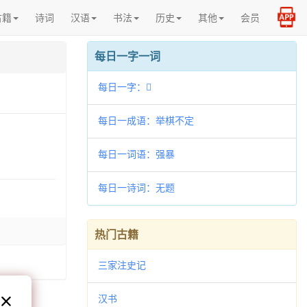
古籍
诗词
汉语
书法
历史
其他
会员
每日一字一词
每日一字：𨞄
每日一成语：举棋不定
每日一词语：强暴
每日一诗词：无题
热门古籍
三家注史记
汉书