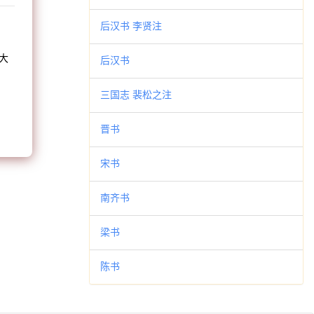
和
后汉书 李贤注
大
后汉书
。
三国志 裴松之注
晋书
宋书
南齐书
梁书
陈书