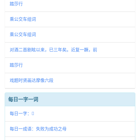
踏莎行
乘公交车组词
乘公交车组词
对酒二首剧眩以来，已三年矣。近复一蹶，前
踏莎行
戏题时贤画达摩像六段
每日一字一词
每日一字：𠇎
每日一成语：失败为成功之母