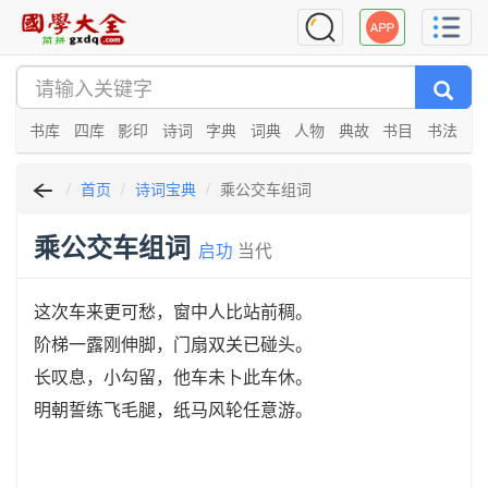
书库
四库
影印
诗词
字典
词典
人物
典故
书目
书法
首页
诗词宝典
乘公交车组词
乘公交车组词
启功
当代
这次车来更可愁，窗中人比站前稠。
阶梯一露刚伸脚，门扇双关已碰头。
长叹息，小勾留，他车未卜此车休。
明朝誓练飞毛腿，纸马风轮任意游。