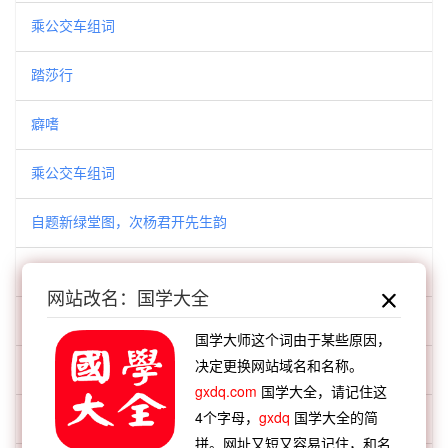
乘公交车组词
踏莎行
癖嗜
乘公交车组词
自题新绿堂图，次杨君开先生韵
乘公交车组词
网站改名：国学大全
蓬莱旅舍作
国学大师这个词由于某些原因，
决定更换网站域名和名称。
心脏病发，住进北大医院，口占四首：
gxdq.com
国学大全，请记住这
4个字母，
gxdq
国学大全的简
西江月
拼。网址又短又容易记住，和名