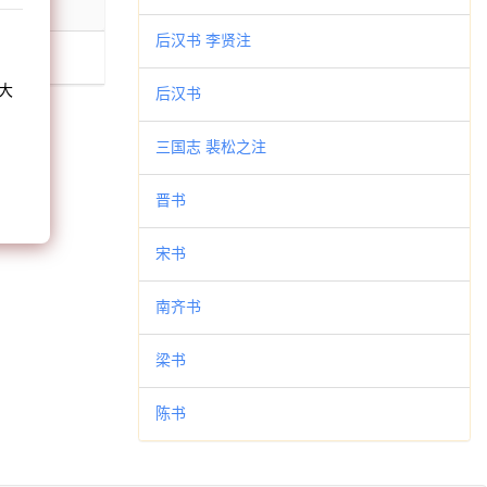
和
后汉书 李贤注
大
后汉书
。
三国志 裴松之注
晋书
宋书
南齐书
梁书
陈书