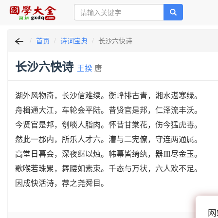
首页
诗词宝典
长沙六快诗
长沙六快诗
王揆
唐
湖外风物奇，长沙信难续。衡峰排古青，湘水湛寒绿。
舟楫通大江，车轮会平陆。昔贤官是邦，仁泽流丰沃。
今贤官是邦，刳啖人脂肉。怀昔甘棠花，伤今猛虎毒。
然此一郡内，所乐人才六。漕与二宪僚，守连两通属。
高堂日暮会，深夜继以烛。帏幕皆绮纨，器皿尽金玉。
歌喉若珠累，舞腰如素束。千态与万状，六人欢不足。
因成快活诗，荐之尧舜目。
网