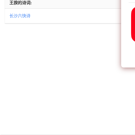
王揆的诗词:
长沙六快诗