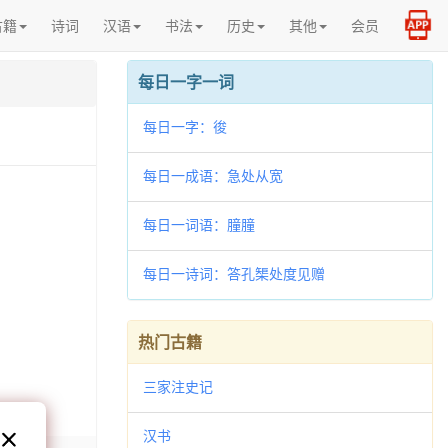
古籍
诗词
汉语
书法
历史
其他
会员
每日一字一词
每日一字：𢓭
每日一成语：急处从宽
每日一词语：朣朣
每日一诗词：答孔榘处度见赠
热门古籍
三家注史记
汉书