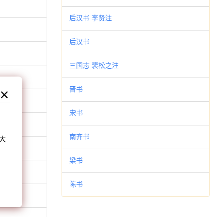
后汉书 李贤注
后汉书
三国志 裴松之注
晋书
宋书
和
南齐书
大
。
梁书
陈书