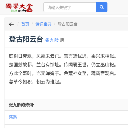
首页
诗词宝典
登古阳云台
登古阳云台
张九龄
唐
庭树日衰飒，风霜未云已。驾言遣忧思，乘兴求相似。
楚国兹故都，兰台有馀址。传闻襄王世，仍立巫山祀。
方此全盛时，岂无婵娟子。色荒神女至，魂荡宫观启。
蔓草今如积，朝云为谁起。
张九龄的诗词:
感遇