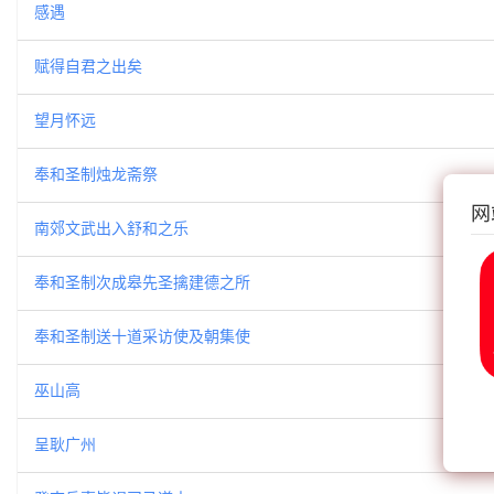
感遇
赋得自君之出矣
望月怀远
奉和圣制烛龙斋祭
网
南郊文武出入舒和之乐
奉和圣制次成皋先圣擒建德之所
奉和圣制送十道采访使及朝集使
巫山高
呈耿广州