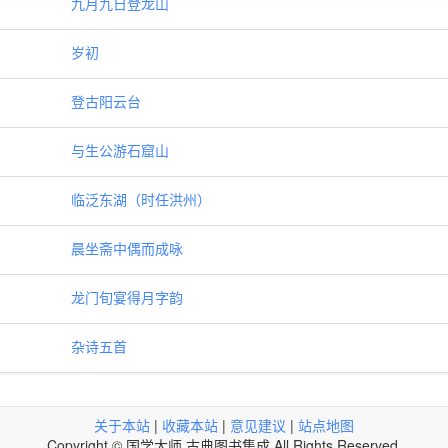
九月九日登龙山
岁初
登古阳云台
与生公游石窟山
临泛东湖（时任洪州）
晨坐斋中偶而成咏
龙门旬宴得月字韵
杂诗五首
关于本站
|
收藏本站
|
意见建议
|
站点地图
Copyright © 国学大师 古典图书集成 All Rights Reserved.