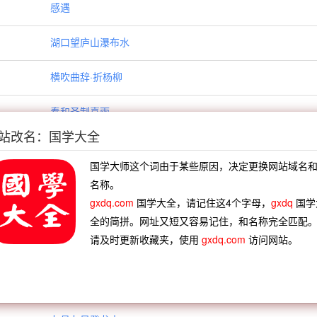
感遇
湖口望庐山瀑布水
横吹曲辞·折杨柳
奉和圣制喜雨
站改名：国学大全
奉和圣制幸晋阳宫
国学大师这个词由于某些原因，决定更换网站域名
奉和圣制赐诸州刺史以题座右
名称。
gxdq.com
国学大全，请记住这4个字母，
gxdq
国学
奉和圣制谒玄元皇帝庙斋
全的简拼。网址又短又容易记住，和名称完全匹配
请及时更新收藏夹，使用
gxdq.com
访问网站。
和黄门卢监望秦始皇陵
因命仆继作