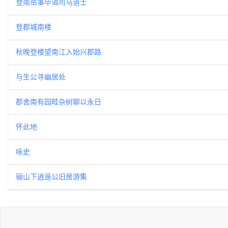
登南岳事毕谒司马道士
登郡城南楼
秋晚登楼望南江入始兴郡路
与生公寻幽居处
郡舍南有园畦杂树聊以永日
怀此地
咏史
骊山下逍遥公旧居游集