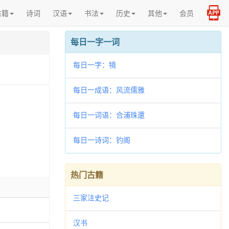
古籍
诗词
汉语
书法
历史
其他
会员
每日一字一词
每日一字：㹓
每日一成语：风流儒雅
每日一词语：合浦珠還
每日一诗词：钓阁
热门古籍
三家注史记
汉书