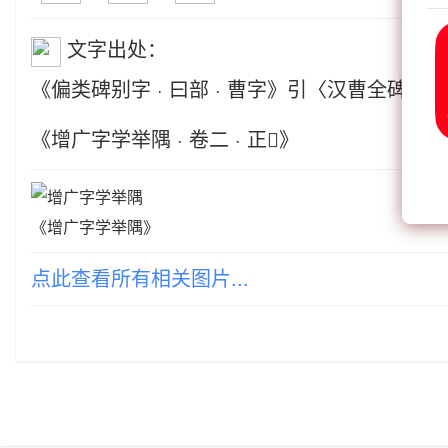
文字出处：
《偏类碑别字 · 曰部 · 曹字》引〈汉曹全碑〉
《增广字学举隅 · 卷二 · 正》
《增广字学举隅》
点此查看所有相关图片...