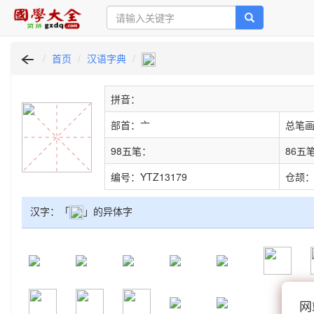
首页
汉语字典
拼音：
部首：亠
总笔画
98五笔：
86五
编号：YTZ13179
仓颉
汉字：「
」的异体字
网