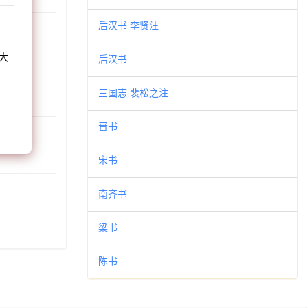
和
后汉书 李贤注
大
后汉书
。
三国志 裴松之注
晋书
宋书
南齐书
梁书
陈书