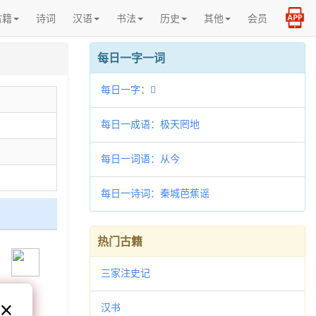
古籍
诗词
汉语
书法
历史
其他
会员
每日一字一词
每日一字：𣹏
每日一成语：极天罔地
每日一词语：从今
每日一诗词：秦城芭蕉谣
热门古籍
三家注史记
汉书