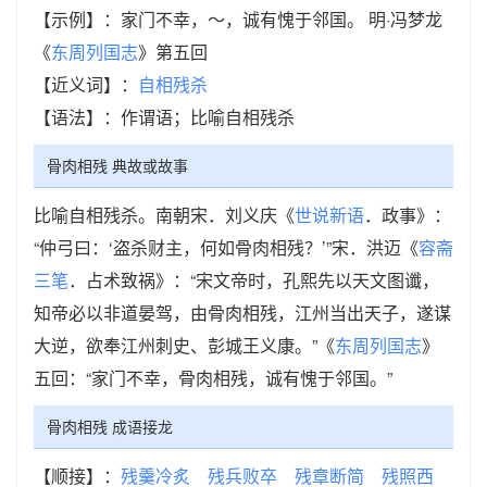
【示例】：家门不幸，～，诚有愧于邻国。 明·冯梦龙
《
东周列国志
》第五回
【近义词】：
自相残杀
【语法】：作谓语；比喻自相残杀
骨肉相残 典故或故事
比喻自相残杀。南朝宋．刘义庆《
世说新语
．政事》：
“仲弓曰：‘盗杀财主，何如骨肉相残？’”宋．洪迈《
容斋
三笔
．占术致祸》：“宋文帝时，孔熙先以天文图谶，
知帝必以非道晏驾，由骨肉相残，江州当出天子，遂谋
大逆，欲奉江州刺史、彭城王义康。”《
东周列国志
》
五回：“家门不幸，骨肉相残，诚有愧于邻国。”
骨肉相残 成语接龙
【顺接】：
残羹冷炙
残兵败卒
残章断简
残照西