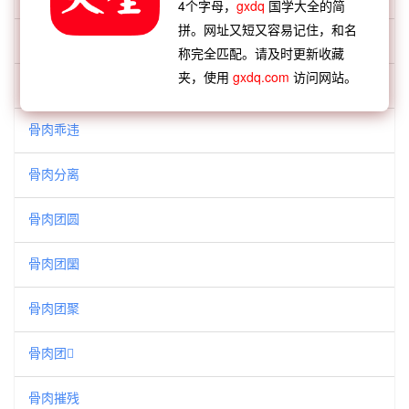
4个字母，
gxdq
国学大全的简
拼。网址又短又容易记住，和名
骨肉之情
称完全匹配。请及时更新收藏
夹，使用
gxdq.com
访问网站。
骨肉乖离
骨肉乖违
骨肉分离
骨肉团圆
骨肉团圞
骨肉团聚
骨肉团𪢲
骨肉摧残