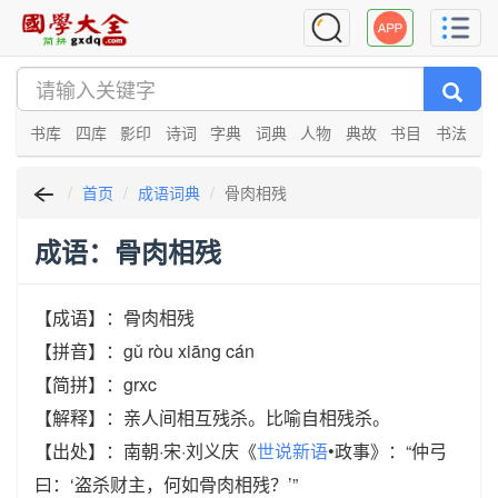
书库
四库
影印
诗词
字典
词典
人物
典故
书目
书法
首页
成语词典
骨肉相残
成语：骨肉相残
【成语】：骨肉相残
【拼音】：gǔ ròu xiāng cán
【简拼】：grxc
【解释】：亲人间相互残杀。比喻自相残杀。
【出处】：南朝·宋·刘义庆《
世说新语
•政事》：“仲弓
曰：‘盗杀财主，何如骨肉相残？’”