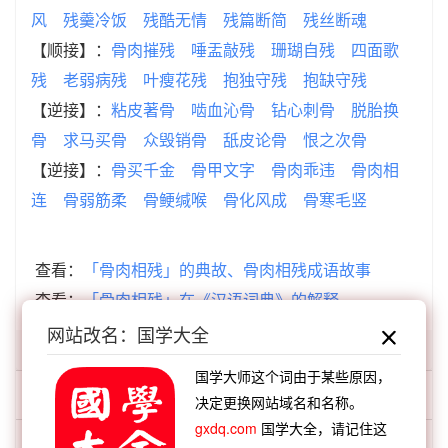
风
残羹冷饭
残酷无情
残篇断简
残丝断魂
【顺接】：
骨肉摧残
唾盂敲残
珊瑚自残
四面歌
残
老弱病残
叶瘦花残
抱独守残
抱缺守残
【逆接】：
粘皮著骨
啮血沁骨
钻心刺骨
脱胎换
骨
求马买骨
众毁销骨
舐皮论骨
恨之次骨
【逆接】：
骨买千金
骨甲文字
骨肉乖违
骨肉相
连
骨弱筋柔
骨鲠缄喉
骨化风成
骨寒毛竖
查看：
「骨肉相残」的典故、骨肉相残成语故事
查看：
「骨肉相残」在《汉语词典》的解释
网站改名：国学大全
「骨肉」开头的词语:
国学大师这个词由于某些原因，
骨肉之亲
决定更换网站域名和名称。
gxdq.com
国学大全，请记住这
骨肉之恩