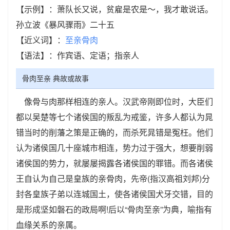
【示例】：萧队长又说，贫雇是农是～，我才敢说话。
孙立波《暴风骤雨》二十五
【近义词】：
至亲骨肉
【语法】：作宾语、定语；指亲人
骨肉至亲 典故或故事
像骨与肉那样相连的亲人。汉武帝刚即位时，大臣们
都以吴楚等七个诸侯国的叛乱为戒鉴，许多人都认为晁
错当时的削藩之策是正确的，而杀死晁错是冤枉。他们
认为诸侯国几十座城市相连，势力过于强大，想要削弱
诸侯国的势力，就屡屡揭露各诸侯国的罪错。而各诸侯
王自认为自己是皇族的亲骨肉，先帝(指汉高祖刘邦)分
封各皇族子弟以连城国土，使各诸侯国犬牙交错，目的
是形成坚如磐石的政局啊!后以“骨肉至亲”为典，喻指有
血缘关系的亲属。