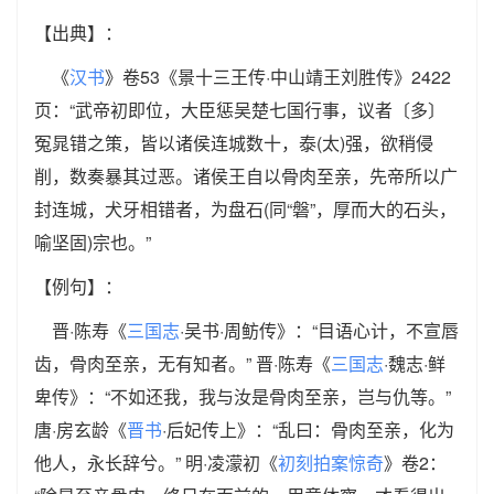
【出典】：
《
汉书
》卷53《景十三王传·中山靖王刘胜传》2422
页：“武帝初即位，大臣惩吴楚七国行事，议者〔多〕
冤晁错之策，皆以诸侯连城数十，泰(太)强，欲稍侵
削，数奏暴其过恶。诸侯王自以骨肉至亲，先帝所以广
封连城，犬牙相错者，为盘石(同“磐”，厚而大的石头，
喻坚固)宗也。”
【例句】：
晋·陈寿《
三国志
·吴书·周鲂传》：“目语心计，不宣唇
齿，骨肉至亲，无有知者。” 晋·陈寿《
三国志
·魏志·鲜
卑传》：“不如还我，我与汝是骨肉至亲，岂与仇等。”
唐·房玄龄《
晋书
·后妃传上》：“乱曰：骨肉至亲，化为
他人，永长辞兮。” 明·凌濛初《
初刻拍案惊奇
》卷2：