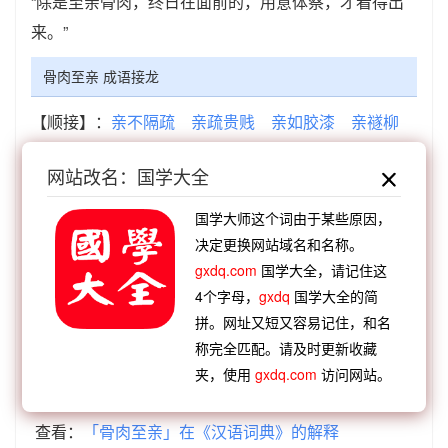
“除是至亲骨肉，终日在面前的，用意体察，才看得出
来。”
骨肉至亲 成语接龙
【顺接】：
亲不隔疏
亲疏贵贱
亲如胶漆
亲禭柳
庄
亲舍暮云
亲上作亲
亲受矢石
亲亲热热
网站改名：国学大全
【顺接】：
戏彩娱亲
亲上做亲
外疏内亲
必躬必
亲
孔怀之亲
斑衣奉亲
割股疗亲
内疏外亲
国学大师这个词由于某些原因，
【逆接】：
凡胎浊骨
恨之入骨
起死肉骨
泽及枯
决定更换网站域名和名称。
gxdq.com
国学大全，请记住这
骨
碎身粉骨
悬头刺骨
桓温奇骨
陨身糜骨
4个字母，
gxdq
国学大全的简
【逆接】：
骨肉之情
骨肉相残
骨腾肉飞
骨朵子
拼。网址又短又容易记住，和名
直
骨肉私情
骨瘦如柴
骨肉相亲
骨出飞龙
称完全匹配。请及时更新收藏
夹，使用
gxdq.com
访问网站。
查看：
「骨肉至亲」的典故、骨肉至亲成语故事
查看：
「骨肉至亲」在《汉语词典》的解释