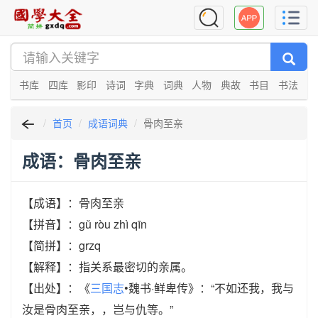
书库
四库
影印
诗词
字典
词典
人物
典故
书目
书法
首页
成语词典
骨肉至亲
成语：骨肉至亲
【成语】：骨肉至亲
【拼音】：gǔ ròu zhì qīn
【简拼】：grzq
【解释】：指关系最密切的亲属。
【出处】：《
三国志
•魏书·鲜卑传》：“不如还我，我与
汝是骨肉至亲，，岂与仇等。”