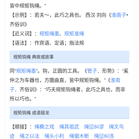
皆中规矩钩绳。”
【示例】：若夫～，此巧之具也。 西汉·刘向《
淮南子
•
齐俗训》
【近义词】：
规矩绳墨
、
规矩准绳
【语法】：作宾语、定语；指法规
规矩钩绳 典故或故事
同“
规矩绳墨
”。钩，正圆的工具。《
管子
．形势》：“奚
仲之为车器也，方圜曲直，皆中规矩钩绳。”《
淮南
子
．齐俗训》：“巧夫规矩钩绳者，此巧之具也，而非
所以巧也。”
规矩钩绳 成语接龙
【顺接】：
绳橛之戏
绳其祖武
绳愆纠谬
绳文鸟
迹
绳之以法
绳头小利
绳锯木断
绳愆纠违