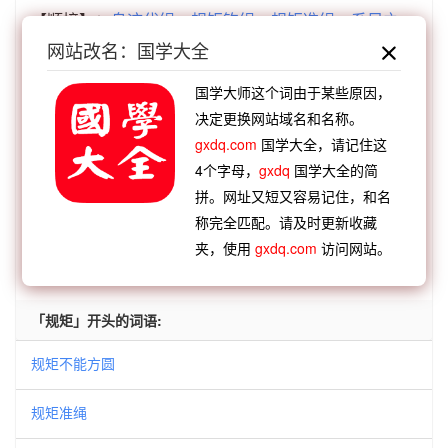
【顺接】：
鸟迹代绳
规矩钩绳
规矩准绳
系足之
网站改名：国学大全
绳
抱表寝绳
进退中绳
度己以绳
月老红绳
【逆接】：
打破陈规
同文共规
折矩周规
橛守成
国学大师这个词由于某些原因，
规
月衔半规
一定之规
尘污元规
墨守陈规
决定更换网站域名和名称。
【逆接】：
规矩准绳
规虑揣度
规旋矩折
规言矩
gxdq.com
国学大全，请记住这
步
规画处置
规规矩矩
规矩钩绳
规矩防禁
4个字母，
gxdq
国学大全的简
拼。网址又短又容易记住，和名
称完全匹配。请及时更新收藏
查看：
「规矩钩绳」的典故、规矩钩绳成语故事
夹，使用
gxdq.com
访问网站。
查看：
「规矩钩绳」在《汉语词典》的解释
「规矩」开头的词语:
规矩不能方圆
规矩准绳