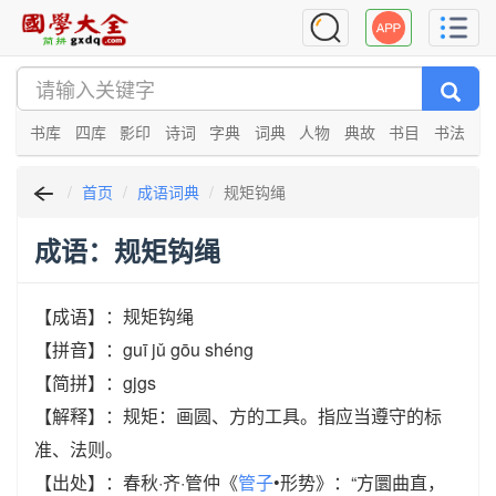
书库
四库
影印
诗词
字典
词典
人物
典故
书目
书法
首页
成语词典
规矩钩绳
成语：规矩钩绳
【成语】：规矩钩绳
【拼音】：guī jǔ gōu shéng
【简拼】：gjgs
【解释】：规矩：画圆、方的工具。指应当遵守的标
准、法则。
【出处】：春秋·齐·管仲《
管子
•形势》：“方圜曲直，