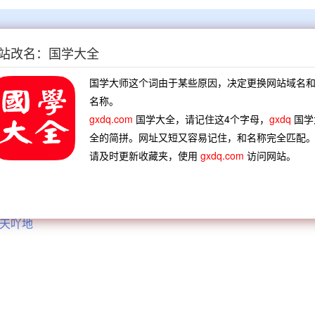
站改名：国学大全
：‘罢！罢！死去阴司告状理会！’”《官场现形记》五回：“到省
，论不定是真穷还是装穷。”鲁迅《致章廷谦》：“伏园‘叫苦连
国学大师这个词由于某些原因，决定更换网站域名
名称。
gxdq.com
国学大全，请记住这4个字母，
gxdq
国学
全的简拼。网址又短又容易记住，和名称完全匹配
请及时更新收藏夹，使用
gxdq.com
访问网站。
打雷击
天命有归
天边赵盾
天下恟恟
大泼天
九奏钧天
古木参天
十大洞天
唏大叫
大吼大叫
山震地叫
狼嗥鬼叫
天吖地