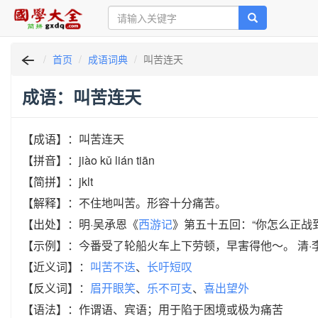
首页
成语词典
叫苦连天
成语：叫苦连天
【成语】：叫苦连天
【拼音】：jiào kǔ lián tiān
【简拼】：jklt
【解释】：不住地叫苦。形容十分痛苦。
【出处】：明·吴承恩《
西游记
》第五十五回：“你怎么正战
【示例】：今番受了轮船火车上下劳顿，早害得他～。 清·
【近义词】：
叫苦不迭
、
长吁短叹
【反义词】：
眉开眼笑
、
乐不可支
、
喜出望外
【语法】：作谓语、宾语；用于陷于困境或极为痛苦