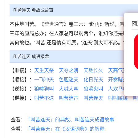
叫苦连天 典故或故事
网
不住地叫苦。《警世通言》卷三六：“赵再理听说，叫苦连天
三年的厘局总办；在人家总可以剩两个，谁知你还是叫苦连天
其何故也。‘叫苦’还是情有可原，‘连天’则大可不必。”
叫苦连天 成语接龙
【顺接】：
天生天杀
天夺之魄
天地长久
天高气爽
天
【顺接】：
一飞冲天
色胆迷天
化日光天
开雾睹天
胆
【逆接】：
狼嗥狗叫
大喊大叫
狼嚎鬼叫
人欢马叫
清
【逆接】：
叫苦不迭
叫苦连声
叫苦连天
叫叫嚷嚷
叫
查看：
「叫苦连天」的典故、叫苦连天成语故事
查看：
「叫苦连天」在《汉语词典》的解释