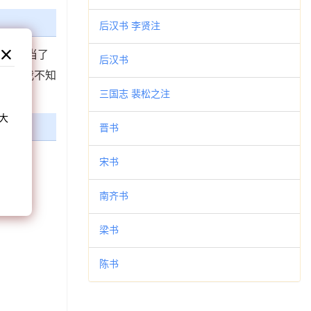
后汉书 李贤注
之后，当了
后汉书
天’，我不知
和
三国志 裴松之注
大
晋书
。
宋书
南齐书
梁书
陈书