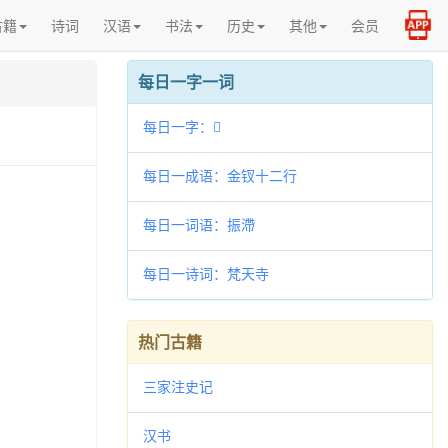
古籍
诗词
汉语
书法
历史
其他
会员
每日一字一词
每日一字：𤡘
每日一成语：金钗十二行
每日一词语：振滯
每日一诗词：梵天寺
热门古籍
三家注史记
汉书