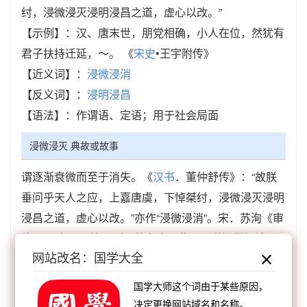
纣，浸微浸灭浸明浸昌之道，虚心以改。”
【示例】：汉、唐末世，朋党相确，小人在位，然犹有
君子扶持迁延，～。 《
宋史
•王宇附传》
【近义词】：
浸微浸消
【反义词】：
浸明浸昌
【语法】：作谓语、定语；用于社会局面
浸微浸灭 典故或故事
谓逐渐衰微而至于消失。《
汉书
．董仲舒传》：“故朕
垂问乎天人之应，上嘉唐虞，下悼桀纣，浸微浸灭浸明
浸昌之道，虚心以改。”亦作“浸微浸消”。宋．苏洵《审
势》：“久而不治，则又将有大于此，而遂浸微浸消，
网站改名：国学大全
释然而溃，以至于不可救止者乘之矣。”
国学大师这个词由于某些原因，
浸微浸灭 成语接龙
决定更换网站域名和名称。