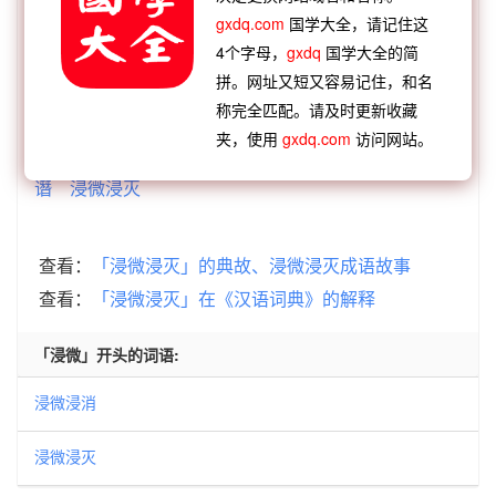
【顺接】：
灭顶之灾
灭绝人性
灭门之祸
灭德立
gxdq.com
国学大全，请记住这
4个字母，
gxdq
国学大全的简
违
灭门刺史
灭景追风
灭私奉公
灭虢取虞
拼。网址又短又容易记住，和名
【顺接】：
声销迹灭
前功尽灭
烟消火灭
兵强则
称完全匹配。请及时更新收藏
灭
烟销火灭
天地诛灭
浸微浸灭
全军覆灭
夹，使用
gxdq.com
访问网站。
【逆接】：
浸微浸消
浸润不行
浸明浸昌
浸润之
谮
浸微浸灭
查看：
「浸微浸灭」的典故、浸微浸灭成语故事
查看：
「浸微浸灭」在《汉语词典》的解释
「浸微」开头的词语:
浸微浸消
浸微浸灭