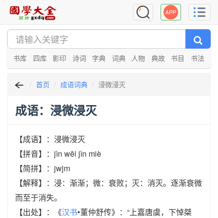
书库
四库
影印
诗词
字典
词典
人物
典故
书目
书法
首页
成语词典
浸微浸灭
成语：浸微浸灭
【成语】：浸微浸灭
【拼音】：jìn wēi jìn miè
【简拼】：jwjm
【解释】：浸：渐渐；微：衰败；灭：消灭。逐渐衰微
而至于消失。
【出处】：《
汉书
•董仲舒传》：“上嘉唐虞，下悼桀