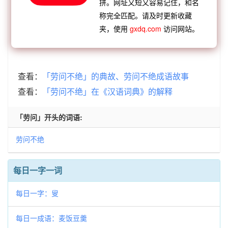
拼。网址又短又容易记住，和名
劳
不朽之劳
生我劬劳
举足之劳
十大功劳
称完全匹配。请及时更新收藏
【逆接】：
劳师糜饷
劳人草草
劳师费饷
劳师动
夹，使用
gxdq.com
访问网站。
衆
劳力费心
劳民伤财
劳筋苦骨
劳师动众
查看：
「劳问不绝」的典故、劳问不绝成语故事
查看：
「劳问不绝」在《汉语词典》的解释
「劳问」开头的词语:
劳问不绝
每日一字一词
每日一字：叟
每日一成语：麦饭豆羹