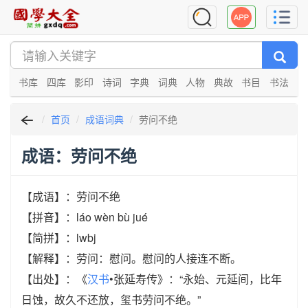
书库
四库
影印
诗词
字典
词典
人物
典故
书目
书法
首页
成语词典
劳问不绝
成语：劳问不绝
【成语】：劳问不绝
【拼音】：láo wèn bù jué
【简拼】：lwbj
【解释】：劳问：慰问。慰问的人接连不断。
【出处】：《
汉书
•张延寿传》：“永始、元延间，比年
日蚀，故久不还放，玺书劳问不绝。”