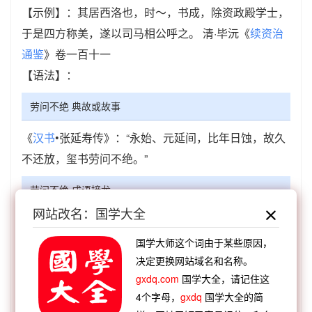
【示例】：其居西洛也，时～，书成，除资政殿学士，
于是四方称美，遂以司马相公呼之。 清·毕沅《
续资治
通鉴
》卷一百十一
【语法】：
劳问不绝 典故或故事
《
汉书
•张延寿传》：“永始、元延间，比年日蚀，故久
不还放，玺书劳问不绝。”
劳问不绝 成语接龙
网站改名：国学大全
【顺接】：
绝裾而去
绝后空前
绝国殊俗
绝圣弃
智
绝伦超群
绝处逢生
绝类离群
绝甘分少
国学大师这个词由于某些原因，
决定更换网站域名和名称。
【顺接】：
赞声不绝
络驿不绝
人琴并绝
伯牙弦
gxdq.com
国学大全，请记住这
绝
泪进肠绝
绵延不绝
源源不绝
伯牙琴绝
4个字母，
gxdq
国学大全的简
【逆接】：
以逸待劳
日昃之劳
涓滴之劳
汗马功