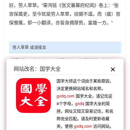
好，劳人草草。”辜鸿铭《张文襄幕府纪闻》卷上：“张
宫保属吏，至今犹是劳人草草，拮据不遑。而（盛）宫
保僚属，即一小翻译，亦皆身拥厚赀，富雄一方。”
劳人草草 成语接龙
【顺接】：
草率从事
草里旛竿
草间苟活
草木知
网站改名：国学大全
威
草草不恭
草满囹圄
草草率率
草根树皮
【顺接】：
出山小草
惊蛇入草
江花谢草
枯蓬断
国学大师这个词由于某些原因，
草
拈花摘草
荒烟蔓草
冬虫夏草
剥皮囊草
决定更换网站域名和名称。
【逆接】：
任怨任劳
思子为劳
涓滴之劳
往返徒
gxdq.com
国学大全，请记住这
4个字母，
gxdq
国学大全的简
劳
梦断魂劳
引领成劳
好佚恶劳
七起之劳
拼。网址又短又容易记住，和名
【逆接】：
劳苦功高
劳身焦思
劳师动众
劳劳攘
称完全匹配。请及时更新收藏
攘
劳力费心
劳师动衆
劳什骨子
劳逸不均
夹，使用
gxdq.com
访问网站。