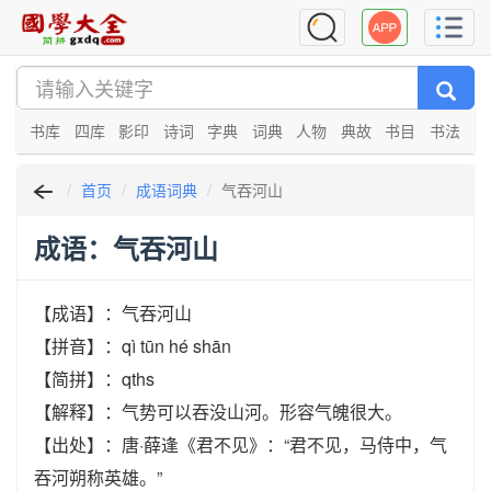
书库
四库
影印
诗词
字典
词典
人物
典故
书目
书法
首页
成语词典
气吞河山
成语：气吞河山
【成语】：气吞河山
【拼音】：qì tūn hé shān
【简拼】：qths
【解释】：气势可以吞没山河。形容气魄很大。
【出处】：唐·薛逢《君不见》：“君不见，马侍中，气
吞河朔称英雄。”