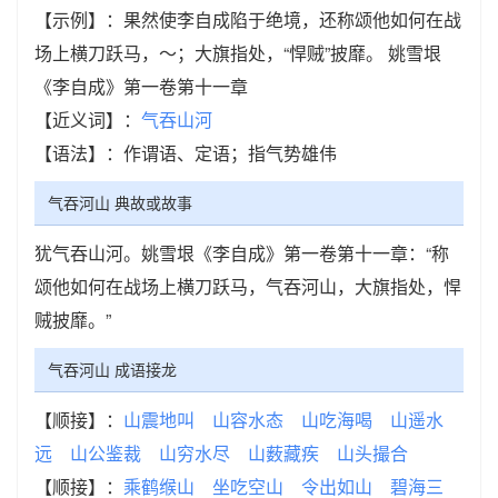
【示例】：果然使李自成陷于绝境，还称颂他如何在战
场上横刀跃马，～；大旗指处，“悍贼”披靡。 姚雪垠
《李自成》第一卷第十一章
【近义词】：
气吞山河
【语法】：作谓语、定语；指气势雄伟
气吞河山 典故或故事
犹气吞山河。姚雪垠《李自成》第一卷第十一章：“称
颂他如何在战场上横刀跃马，气吞河山，大旗指处，悍
贼披靡。”
气吞河山 成语接龙
【顺接】：
山震地叫
山容水态
山吃海喝
山遥水
远
山公鉴裁
山穷水尽
山薮藏疾
山头撮合
【顺接】：
乘鹤缑山
坐吃空山
令出如山
碧海三