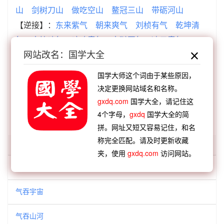
山
剑树刀山
做吃空山
鳌冠三山
带砺河山
【逆接】：
东来紫气
朝来爽气
刘桢有气
乾坤清
气
大块噫气
喑呜意气
古狱冤气
凌云意气
网站改名：国学大全
【逆接】：
气象万千
气吞宇宙
气决泉达
气吐虹
霓
气味相投
气义相投
气喘如牛
气逾霄汉
国学大师这个词由于某些原因，
决定更换网站域名和名称。
gxdq.com
国学大全，请记住这
查看：
「气吞河山」的典故、气吞河山成语故事
4个字母，
gxdq
国学大全的简
查看：
「气吞河山」在《汉语词典》的解释
拼。网址又短又容易记住，和名
称完全匹配。请及时更新收藏
「气吞」开头的词语:
夹，使用
gxdq.com
访问网站。
气吞万里
气吞宇宙
气吞山河