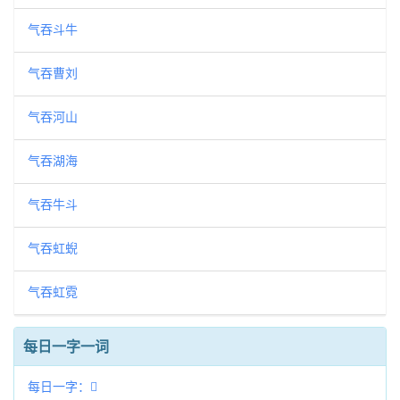
气吞斗牛
气吞曹刘
气吞河山
气吞湖海
气吞牛斗
气吞虹蜺
气吞虹霓
每日一字一词
每日一字：𩡝