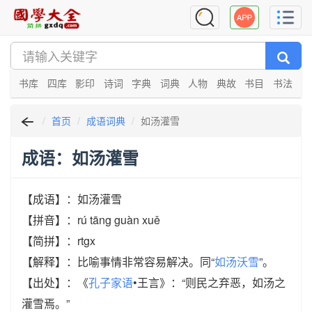
书库
四库
影印
诗词
字典
词典
人物
典故
书目
书法
首页
成语词典
如汤灌雪
成语：如汤灌雪
【成语】：如汤灌雪
【拼音】：rú tāng guàn xuě
【简拼】：rtgx
【解释】：比喻事情非常容易解决。同“
如汤沃雪
”。
【出处】：《
孔子家语
•王言》：“则民之弃恶，如汤之
灌雪焉。”