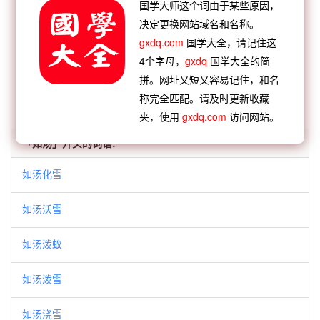
国学大师这个词由于某些原因，
【逆接】：
如天之福
如簧之说
如负山蚊
如嚼鸡
决定更换网站域名和名称。
肋
如珪如璋
如烟入抱
如沸如羹
如恐不及
gxdq.com
国学大全，请记住这
4个字母，
gxdq
国学大全的简
拼。网址又短又容易记住，和名
查看：
「如汤灌雪」的典故、如汤灌雪成语故事
称完全匹配。请及时更新收藏
查看：
「如汤灌雪」在《汉语词典》的解释
夹，使用
gxdq.com
访问网站。
「如汤」开头的词语:
如汤化雪
如汤沃雪
如汤泼蚁
如汤泼雪
如汤浇雪