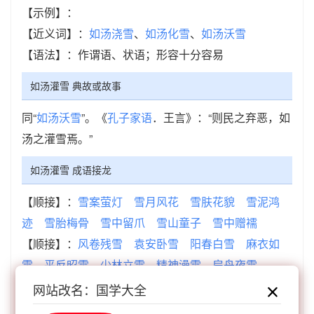
【示例】：
【近义词】：
如汤浇雪
、
如汤化雪
、
如汤沃雪
【语法】：作谓语、状语；形容十分容易
如汤灌雪 典故或故事
同“
如汤沃雪
”。《
孔子家语
．王言》：“则民之弃恶，如
汤之灌雪焉。”
如汤灌雪 成语接龙
【顺接】：
雪案萤灯
雪月风花
雪肤花貌
雪泥鸿
迹
雪胎梅骨
雪中留爪
雪山童子
雪中赠襦
【顺接】：
风卷残雪
袁安卧雪
阳春白雪
麻衣如
雪
平反昭雪
少林立雪
精神澡雪
扁舟夜雪
【逆接】：
禽兽不如
犊鼻相如
题柱相如
自愧不
网站改名：国学大全
如
运转自如
自愧弗如
壁立相如
擒纵自如