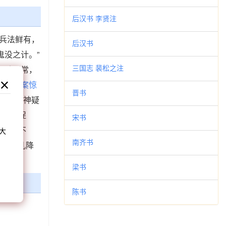
后汉书 李贤注
人兵法鲜有，
后汉书
鬼没之计。”
三国志 裴松之注
行动无常，
初刻拍案惊
晋书
子正在疑神疑
和
容难以捉
宋书
乎并非不
大
南齐书
。
他个女儿降
梁书
陈书