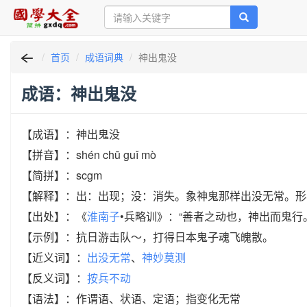
首页
成语词典
神出鬼没
成语：神出鬼没
【成语】：神出鬼没
【拼音】：shén chū guǐ mò
【简拼】：scgm
【解释】：出：出现；没：消失。象神鬼那样出没无常。形
【出处】：《
淮南子
•兵略训》：“善者之动也，神出而鬼行
【示例】：抗日游击队～，打得日本鬼子魂飞魄散。
【近义词】：
出没无常
、
神妙莫测
【反义词】：
按兵不动
【语法】：作谓语、状语、定语；指变化无常