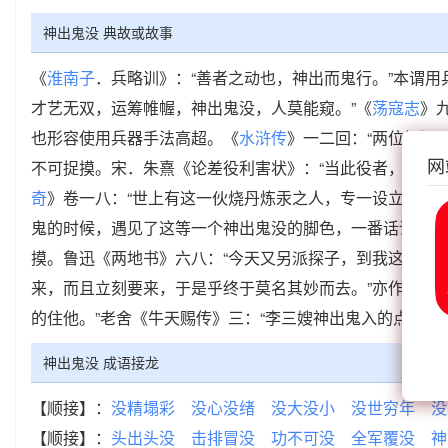
神出鬼没 典故或故事
《
淮南子
．兵略训》：“善者之动也，神出而鬼行。”本谓
才艺无双，运筹帷幄，神出鬼没，人莫能窥。”《
荡寇志
》
也形容使用兵器手法高超。《
水浒传
》一二回：“两位好汉
网
不可捉摸。宋．朱熹《论差役利害状》：“当此役者，其间
奇
》卷一八：“世上有这一伙烧丹炼汞之人，专一设立圈套
鬼的时候，遇见了这等一个神出鬼没的脚色，一番话说得言
摸。鲁迅《两地书》六八：“今天又另派探子，到我这里来
来，而且立刻要来，于是乎终于莫名其妙而去。”亦作“
神出
的住他。”老舍《牛天赐传》三：“李三嫂神出鬼入的点了点
神出鬼没 成语接龙
【顺接】：
没精塌彩
没心没绪
没大没小
没世穷年
没
【顺接】：
头出头没
击排冒没
功不可没
全军覆没
神