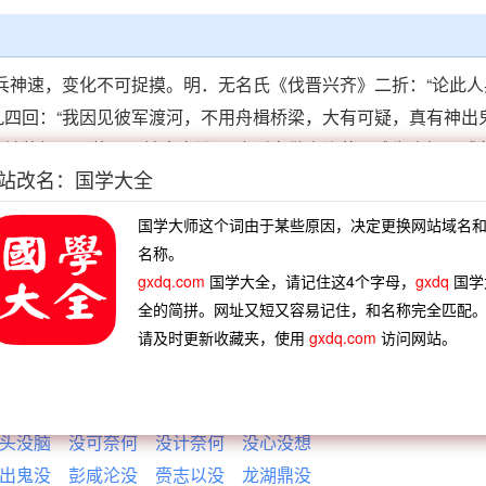
用兵神速，变化不可捉摸。明．无名氏《伐晋兴齐》二折：“论此
九四回：“我因见彼军渡河，不用舟楫桥梁，大有可疑，真有神出
，端的好两口朴刀，神出鬼没！”也形容做事隐蔽，难为人知，或
站改名：国学大全
狡猾奸巧百端，避先趋后，舍重取轻，颠倒错乱，神出鬼没。”《
，神出鬼没，哄那贪夫痴客。”《
儿女英雄传
》五回：“如今安公
国学大师这个词由于某些原因，决定更换网站域名
言逆耳，字字诛心，叫那安公子怎样的开口？”也形容说话的内
名称。
探听伏园消息。我不禁好笑，答得极其神出鬼没，似乎不来，似
gxdq.com
国学大全，请记住这4个字母，
gxdq
国学
全的简拼。网址又短又容易记住，和名称完全匹配
鬼入
”。《
儿女英雄传
》一四回：“褚一官是怕得神出鬼入。只有
请及时更新收藏夹，使用
gxdq.com
访问网站。
头。”
头没脑
没可奈何
没计奈何
没心没想
出鬼没
彭咸沦没
赍志以没
龙湖鼎没