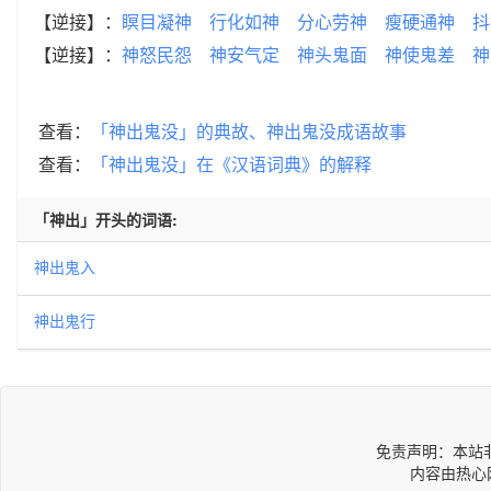
【逆接】：
瞑目凝神
行化如神
分心劳神
瘦硬通神
抖
【逆接】：
神怒民怨
神安气定
神头鬼面
神使鬼差
神
查看：
「神出鬼没」的典故、神出鬼没成语故事
查看：
「神出鬼没」在《汉语词典》的解释
「神出」开头的词语:
神出鬼入
神出鬼行
免责声明：本站
内容由热心