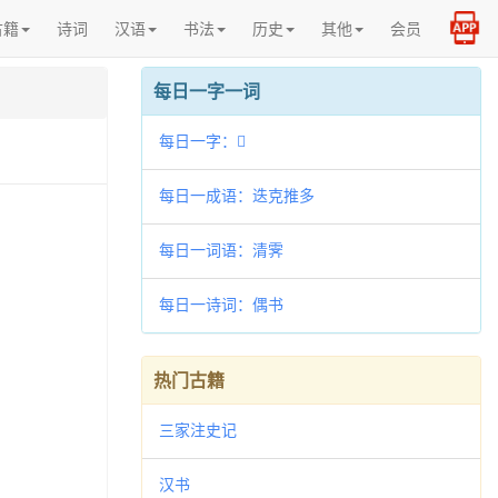
古籍
诗词
汉语
书法
历史
其他
会员
每日一字一词
每日一字：𧒎
每日一成语：迭克推多
每日一词语：清霁
每日一诗词：偶书
热门古籍
三家注史记
汉书