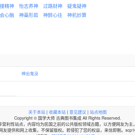
搂精神
怡志养神
过路财神
疑鬼疑神
会心融
神蘂形茹
神醉心往
神机妙算
神出鬼没
关于本站
|
收藏本站
|
意见建议
|
站点地图
Copyright © 国学大师 古典图书集成 All Rights Reserved.
非营利性站点，内容均为民国之前的公共版权领域古籍，以方便网友为主
网友提供和网上收集，不保留版权。若侵犯了您的权益，来信即刪。scp168@