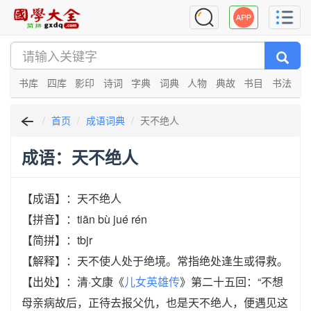
书库
四库
影印
诗词
字典
词典
人物
典故
书目
书法
首页
成语词典
天不绝人
成语：天不绝人
【成语】：天不绝人
【拼音】：tiān bù jué rén
【简拼】：tbjr
【解释】：天不使人处于绝境。常指绝处逢生或得救。
【出处】：清·文康《
儿女英雄传
》第二十五回：“不想
母亲病故后，正待去报父仇，也是天不绝人，便遇见这