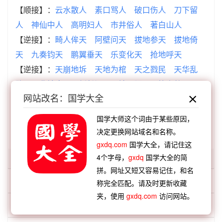
【顺接】：
云水散人
素口骂人
破口伤人
刀下留
人
神仙中人
高明妇人
市井俗人
著白山人
【逆接】：
畸人侔天
阿壁问天
拔地参天
拔地倚
天
九奏钧天
鹏翼垂天
乐变化天
抢地呼天
【逆接】：
天崩地坼
天地为棺
天之戮民
天华乱
坠
天曹地府
天堑长江
天地悬隔
天策上将
网站改名：国学大全
查看：
「天不绝人」的典故、天不绝人成语故事
国学大师这个词由于某些原因，
决定更换网站域名和名称。
查看：
「天不绝人」在《汉语词典》的解释
gxdq.com
国学大全，请记住这
4个字母，
gxdq
国学大全的简
「天不」开头的词语:
拼。网址又短又容易记住，和名
天不作美
称完全匹配。请及时更新收藏
夹，使用
gxdq.com
访问网站。
天不假年