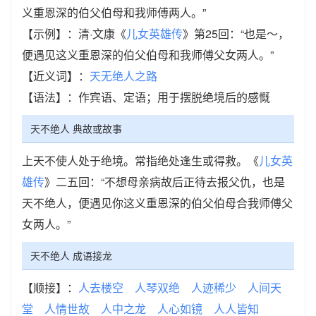
义重恩深的伯父伯母和我师傅两人。”
【示例】：清·文康《
儿女英雄传
》第25回：“也是～，
便遇见这义重恩深的伯父伯母和我师傅父女两人。”
【近义词】：
天无绝人之路
【语法】：作宾语、定语；用于摆脱绝境后的感慨
天不绝人 典故或故事
上天不使人处于绝境。常指绝处逢生或得救。《
儿女英
雄传
》二五回：“不想母亲病故后正待去报父仇，也是
天不绝人，便遇见你这义重恩深的伯父伯母合我师傅父
女两人。”
天不绝人 成语接龙
【顺接】：
人去楼空
人琴双绝
人迹稀少
人间天
堂
人情世故
人中之龙
人心如镜
人人皆知