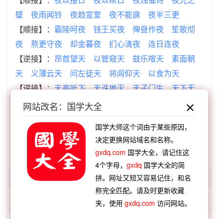
璧
夜雨闻铃
夜趋宣室
夜不能寐
夜半三更
【顺接】：
霸陵呵夜
钱王买夜
俾昼作夜
笙歌彻
夜
熬更守夜
却金暮夜
扪心清夜
连日连夜
【逆接】：
昂首望天
以管窥天
鼓乐喧天
素面朝
天
义薄云天
问左徒天
将闾仰天
以食为天
【逆接】：
天高听下
天诛地灭
天子门生
天下无
双
天府雄国
天寒地坼
天理人心
天高听卑
网站改名：国学大全
国学大师这个词由于某些原因，
查看：
「天不生仲尼，万古如长夜」的典故、天不生
决定更换网站域名和名称。
仲尼，万古如长夜成语故事
gxdq.com
国学大全，请记住这
4个字母，
gxdq
国学大全的简
「天不」开头的词语:
拼。网址又短又容易记住，和名
称完全匹配。请及时更新收藏
天不作美
夹，使用
gxdq.com
访问网站。