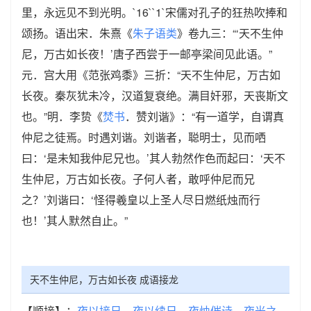
里，永远见不到光明。`16``1`宋儒对孔子的狂热吹捧和
颂扬。语出宋．朱熹《
朱子语类
》卷九三：“‘天不生仲
尼，万古如长夜！’唐子西尝于一邮亭梁间见此语。”
元．宫大用《范张鸡黍》三折：“天不生仲尼，万古如
长夜。秦灰犹未冷，汉道复衰绝。满目奸邪，天丧斯文
也。”明．李贽《
焚书
．赞刘谐》：“有一道学，自谓真
仲尼之徒焉。时遇刘谐。刘谐者，聪明士，见而哂
曰：‘是未知我仲尼兄也。’其人勃然作色而起曰：‘天不
生仲尼，万古如长夜。子何人者，敢呼仲尼而兄
之？’刘谐曰：‘怪得羲皇以上圣人尽日燃纸烛而行
也！’其人默然自止。”
天不生仲尼，万古如长夜 成语接龙
【顺接】：
夜以接日
夜以续日
夜烛催诗
夜光之