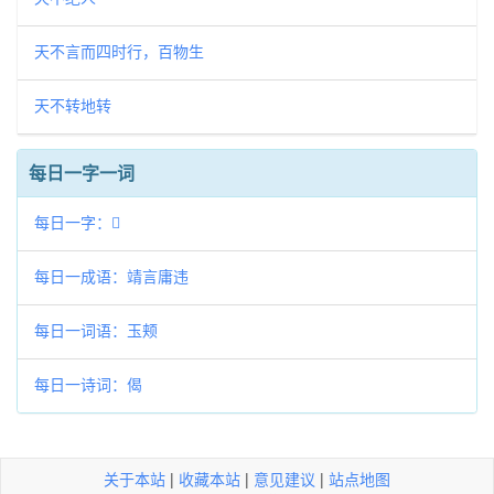
天不言而四时行，百物生
天不转地转
每日一字一词
每日一字：𢯩
每日一成语：靖言庸违
每日一词语：玉颊
每日一诗词：偈
关于本站
|
收藏本站
|
意见建议
|
站点地图