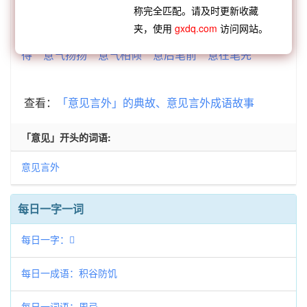
称完全匹配。请及时更新收藏
意
适情率意
甘心乐意
隆情盛意
令人满意
夹，使用
gxdq.com
访问网站。
【逆接】：
意气风发
意存笔先
意在言外
意气相
得
意气扬扬
意气相倾
意后笔前
意在笔先
查看：
「意见言外」的典故、意见言外成语故事
「意见」开头的词语:
意见言外
每日一字一词
每日一字：𡺪
每日一成语：积谷防饥
每日一词语：周忌