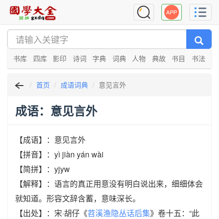
书库
四库
影印
诗词
字典
词典
人物
典故
书目
书法
首页
成语词典
意见言外
成语：意见言外
【成语】：意见言外
【拼音】：yì jiàn yán wài
【简拼】：yjyw
【解释】：语言的真正用意没有明白说出来，细细体会
就知道。形容文辞含蓄，意味深长。
【出处】：宋·胡仔《
苕溪渔隐丛话后集
》卷十五：“此