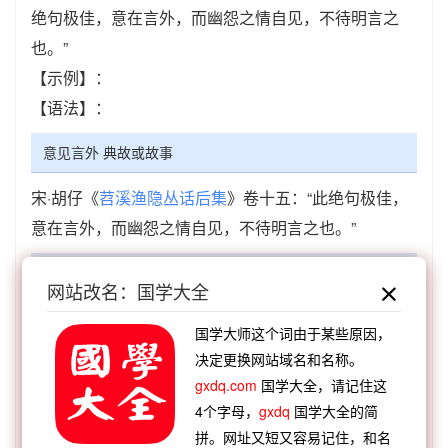
绝句极佳，意在言外，而幽怨之情自见，不待明言之
也。”
【示例】：
【语法】：
意见言外 典故或故事
宋·胡仔《
苕溪渔隐丛话后集
》卷十五：“此绝句极佳，
意在言外，而幽怨之情自见，不待明言之也。”
意见言外 成语接龙
网站改名：国学大全
【顺接】：
外强中瘠
外宽内明
外柔中刚
外交词
国学大师这个词由于某些原因，
令
外巧内嫉
外方内员
外愚内智
外弱内强
决定更换网站域名和名称。
【顺接】：
吃里扒外
出人意外
弸中彪外
兵弱于
gxdq.com
国学大全，请记住这
外
打里打外
昂头天外
付诸度外
致之度外
4个字母，
gxdq
国学大全的简
【逆接】：
以辞害意
合心合意
高情远意
灰心懒
拼。网址又短又容易记住，和名