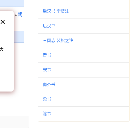
后汉书 李贤注
参见：○
朝
后汉书
和
三国志 裴松之注
大
晋书
。
宋书
南齐书
梁书
陈书