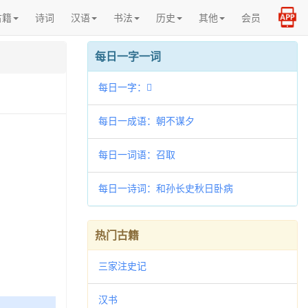
古籍
诗词
汉语
书法
历史
其他
会员
每日一字一词
每日一字：𡕴
每日一成语：朝不谋夕
每日一词语：召取
每日一诗词：和孙长史秋日卧病
热门古籍
三家注史记
汉书