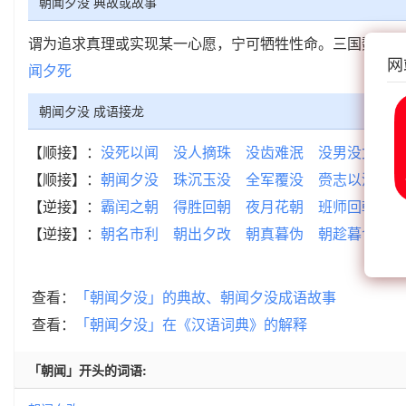
朝闻夕没 典故或故事
谓为追求真理或实现某一心愿，宁可牺牲性命。三国魏曹植《
网
闻夕死
朝闻夕没 成语接龙
【顺接】：
没死以闻
没人摘珠
没齿难泯
没男没女
没
【顺接】：
朝闻夕没
珠沉玉没
全军覆没
赍志以没
赍
【逆接】：
霸闰之朝
得胜回朝
夜月花朝
班师回朝
正
【逆接】：
朝名市利
朝出夕改
朝真暮伪
朝趁暮食
朝
查看：
「朝闻夕没」的典故、朝闻夕没成语故事
查看：
「朝闻夕没」在《汉语词典》的解释
「朝闻」开头的词语: