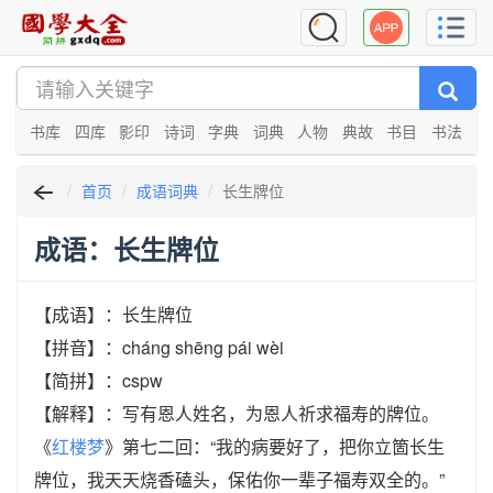
书库
四库
影印
诗词
字典
词典
人物
典故
书目
书法
首页
成语词典
长生牌位
成语：长生牌位
【成语】：长生牌位
【拼音】：cháng shēng pái wèi
【简拼】：cspw
【解释】：写有恩人姓名，为恩人祈求福寿的牌位。
《
红楼梦
》第七二回：“我的病要好了，把你立箇长生
牌位，我天天烧香磕头，保佑你一辈子福寿双全的。”