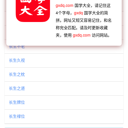
gxdq.com
国学大全，请记住这
「长生」开头的词语:
4个字母，
gxdq
国学大全的简
长生不死
拼。网址又短又容易记住，和名
称完全匹配。请及时更新收藏
长生不灭
夹，使用
gxdq.com
访问网站。
长生不老
长生久视
长生之枕
长生之道
长生牌位
长生禄位