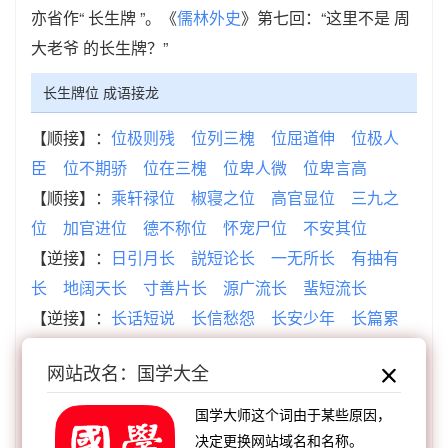
亦省作“ 长生牌 ”。《
儒林外史
》第七回：“这里不是 周
大老爷 的长生牌？”
长生牌位 成语接龙
【顺接】：
位极则残
位列三槐
位屈道伸
位极人
臣
位不期骄
位在三槐
位卑人微
位卑言高
【顺接】：
乘轩禄位
椒寝之位
高官显位
三九之
位
加官进位
德不称位
怀宠尸位
不安其位
【逆接】：
日引月长
説短论长
一无所长
有抽有
长
地阔天长
寸善片长
源广流长
蜚短流长
【逆接】：
长话短说
长信愁怨
长安少年
长篇累
牍
长倩赠刍
长笛吹裂
长平之瓦
长虑后顾
网站改名：国学大全
国学大师这个词由于某些原因，
查看：
「长生牌位」在《汉语词典》的解释
决定更换网站域名和名称。