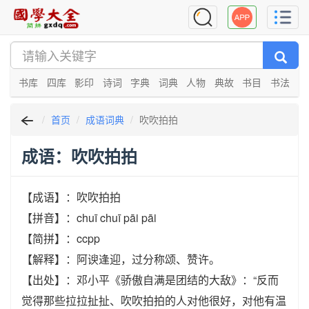
书库
四库
影印
诗词
字典
词典
人物
典故
书目
书法
首页
成语词典
吹吹拍拍
成语：吹吹拍拍
【成语】：吹吹拍拍
【拼音】：chuī chuī pāi pāi
【简拼】：ccpp
【解释】：阿谀逢迎，过分称颂、赞许。
【出处】：邓小平《骄傲自满是团结的大敌》：“反而
觉得那些拉拉扯扯、吹吹拍拍的人对他很好，对他有温