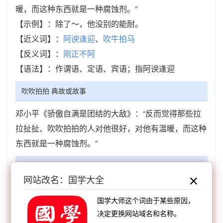
暖，而这种东西就是一种腐蚀剂。”
【示例】：除了～，他没别的能耐。
【近义词】：
阿谀逢迎
、
吹牛拍马
【反义词】：
刚正不阿
【语法】：作谓语、定语、宾语；指阿谀逢迎
吹吹拍拍 典故或故事
邓小平《骄傲自满是团结的大敌》：“反而觉得那些拉
拉扯扯、吹吹拍拍的人对他很好，对他有温暖，而这种
东西就是一种腐蚀剂。”
吹吹拍拍 成语接龙
网站改名：国学大全
【顺接】：
拍案叫绝
拍案叫絶
拍手称快
拍案称
国学大师这个词由于某些原因，
快
拍案而起
拍洪崖肩
拍手打掌
拍掌为定
决定更换网站域名和名称。
【顺接】：
应节合拍
吹吹拍拍
三言二拍
一手独