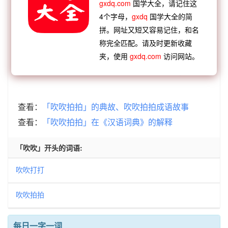
gxdq.com
国学大全，请记住这
拍
劈劈拍拍
4个字母，
gxdq
国学大全的简
【逆接】：
桓伊独吹
横汾歌吹
大鼓大吹
南郭之
拼。网址又短又容易记住，和名
吹
秦楼凤吹
横汾鼓吹
诗肠鼓吹
齐竽混吹
称完全匹配。请及时更新收藏
【逆接】：
吹竹调丝
吹箫伍员
吹竽混真
吹箫引
夹，使用
gxdq.com
访问网站。
凤
吹气若兰
吹箫凤侣
吹唇唱吼
吹埙吹箎
查看：
「吹吹拍拍」的典故、吹吹拍拍成语故事
查看：
「吹吹拍拍」在《汉语词典》的解释
「吹吹」开头的词语:
吹吹打打
吹吹拍拍
每日一字一词