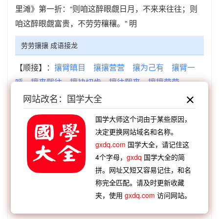
里滩》第一折：“则咱这醉眼覷日月，不来来往往；则
咱这醉眼覷富贵，不劳劳穰穰。” 明
劳劳攘攘 成语接龙
【顺接】：
攘臂瞋目
攘攘营营
攘为己有
攘臂一
呼
攘来熙往
攘袂切齿
攘往熙来
攘攘劳劳
【顺接】：
熙熙攘攘
六凿相攘
抢抢攘攘
兵戈扰
网站改名：国学大全
攘
干戈扰攘
扰扰攘攘
内修外攘
兵戈抢攘
国学大师这个词由于某些原因，
【逆接】：
魂梦为劳
日拙心劳
思子为劳
梦想为
决定更换网站域名和名称。
劳
引脰增劳
积日累劳
梦断魂劳
胼胝之劳
gxdq.com
国学大全，请记住这
【逆接】：
劳形苦心
劳思逸淫
劳神苦形
劳心焦
4个字母，
gxdq
国学大全的简
思
劳而无功
劳人草草
劳民伤财
劳心苦思
拼。网址又短又容易记住，和名
称完全匹配。请及时更新收藏
夹，使用
gxdq.com
访问网站。
查看：
「劳劳攘攘」在《汉语词典》的解释