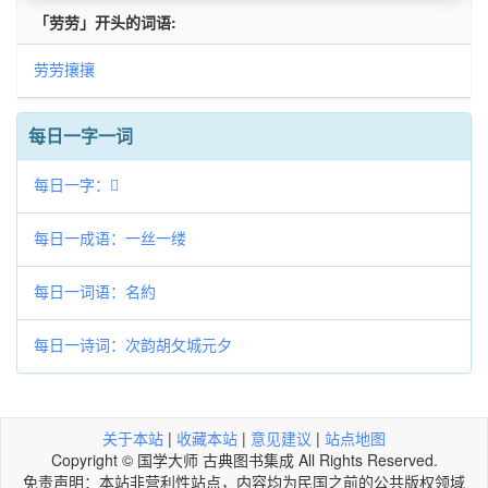
「劳劳」开头的词语:
劳劳攘攘
每日一字一词
每日一字：𨠾
每日一成语：一丝一缕
每日一词语：名約
每日一诗词：次韵胡攵城元夕
关于本站
|
收藏本站
|
意见建议
|
站点地图
Copyright © 国学大师 古典图书集成 All Rights Reserved.
免责声明：本站非营利性站点，内容均为民国之前的公共版权领域