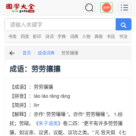
书库
四库
影印
诗词
字典
词典
人物
典故
书目
书法
首页
成语词典
劳劳攘攘
成语：劳劳攘攘
【成语】：劳劳攘攘
【拼音】：láo láo rǎng rǎng
【简拼】：llrr
【解释】：亦作“ 劳劳嚷嚷 ”。亦作“ 劳劳穰穰 ”。 1.纷
扰；劳碌。《
朱子语类
》卷二四：“更不有许多劳劳攘
攘，如议亲、议贤，议能、议功之类。” 元 宫天挺 《七