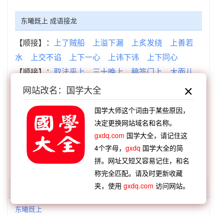
东曦既上 成语接龙
【顺接】：
上了贼船
上溢下漏
上炙发绕
上善若
水
上交不谄
上下一心
上讳下讳
上下同心
【顺接】：
取法乎上
三十晚上
稿签门上
大面儿
上
后者处上
欺君罔上
三竿日上
竿头日上
网站改名：国学大全
【逆接】：
叔父居东
章甫西东
周公居东
春树江
国学大师这个词由于某些原因，
东
亭伯辽东
劳燕西东
马首欲东
拆西补东
决定更换网站域名和名称。
【逆接】：
东方小儿
东华西华
东量西折
东道之
gxdq.com
国学大全，请记住这
情
东武山移
东扭西歪
东差西误
东西南北
4个字母，
gxdq
国学大全的简
拼。网址又短又容易记住，和名
称完全匹配。请及时更新收藏
夹，使用
gxdq.com
访问网站。
「东曦」开头的词语:
东曦既上