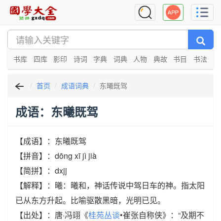
书库
四库
影印
诗词
字典
词典
人物
典故
书目
书法
首页
成语词典
东曦既驾
成语：东曦既驾
【成语】：东曦既驾
【拼音】：dōng xī jì jià
【简拼】：dxjj
【解释】：曦：曦和，神话传说中驾日车的神。指太阳
已从东方升起。比喻驱散黑暗，光明已见。
【出处】：唐·冯翊《
桂苑丛谈
•崔张自称侠》：“及期不