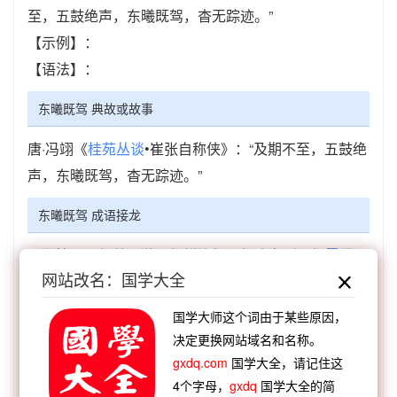
至，五鼓绝声，东曦既驾，杳无踪迹。”
【示例】：
【语法】：
东曦既驾 典故或故事
唐·冯翊《
桂苑丛谈
•崔张自称侠》：“及期不至，五鼓绝
声，东曦既驾，杳无踪迹。”
东曦既驾 成语接龙
【顺接】：
驾鹤西游
驾轊连軏
驾头杂剧
驾雾腾
网站改名：国学大全
云
驾鼎湖龙
驾鹤成仙
驾尘彍风
驾言出游
【顺接】：
得时则驾
宫车晏驾
星言夙驾
星桥鹊
国学大师这个词由于某些原因，
驾
东野败驾
兴言夙驾
星陈夙驾
鹊桥喜驾
决定更换网站域名和名称。
【逆接】：
春树江东
斗柄指东
高卧墙东
叔父居
gxdq.com
国学大全，请记住这
4个字母，
gxdq
国学大全的简
东
声西击东
狮吼河东
独步江东
我来自东