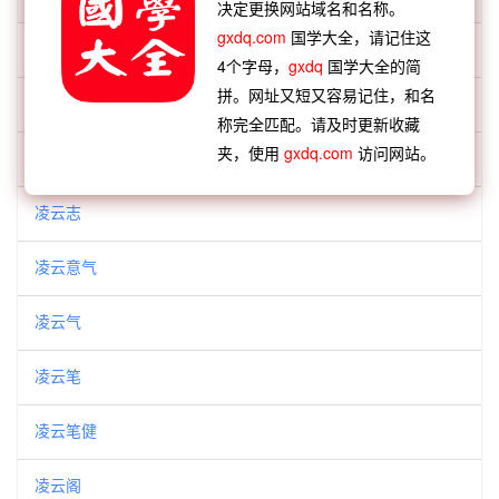
「凌云」开头的词语:
决定更换网站域名和名称。
gxdq.com
国学大全，请记住这
凌云之志
4个字母，
gxdq
国学大全的简
拼。网址又短又容易记住，和名
凌云健笔
称完全匹配。请及时更新收藏
夹，使用
gxdq.com
访问网站。
凌云壮志
凌云志
凌云意气
凌云气
凌云笔
凌云笔健
凌云阁