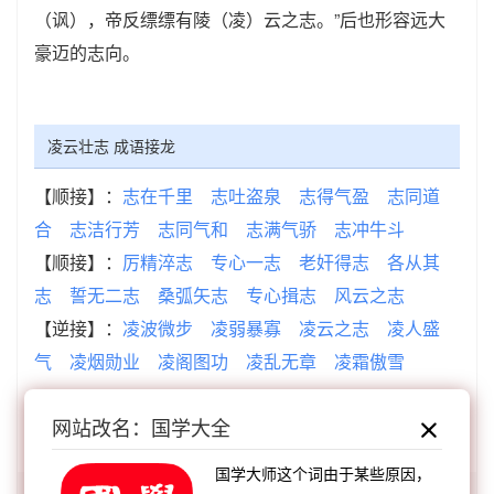
（讽），帝反缥缥有陵（凌）云之志。”后也形容远大
豪迈的志向。
凌云壮志 成语接龙
【顺接】：
志在千里
志吐盗泉
志得气盈
志同道
合
志洁行芳
志同气和
志满气骄
志冲牛斗
【顺接】：
厉精淬志
专心一志
老奸得志
各从其
志
誓无二志
桑弧矢志
专心揖志
风云之志
【逆接】：
凌波微步
凌弱暴寡
凌云之志
凌人盛
气
凌烟勋业
凌阁图功
凌乱无章
凌霜傲雪
网站改名：国学大全
查看：
「凌云壮志」的典故、凌云壮志成语故事
国学大师这个词由于某些原因，