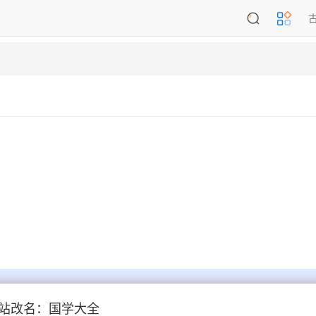
站改名：国学大全
苦功高
劳逸不均
劳身焦思
劳神费力