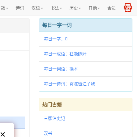
古籍
诗词
汉语
书法
历史
其他
会员
每日一字一词
每日一字：𡬻
每日一成语：祛蠹除奸
每日一词语：操术
每日一诗词：寄陈留江子我
热门古籍
三家注史记
汉书