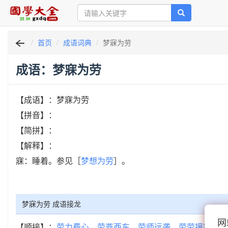
首页
成语词典
梦寐为劳
成语：梦寐为劳
【成语】：梦寐为劳
【拼音】：
【简拼】：
【解释】：
寐：睡着。参见［
梦想为劳
］。
梦寐为劳 成语接龙
网
【顺接】：
劳力费心
劳燕西东
劳师远袭
劳劳攘攘
劳