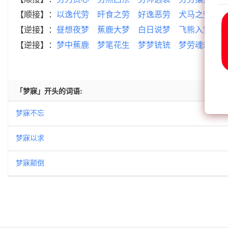
【顺接】：
以逸代劳
旰食之劳
好逸恶劳
犬马之劳
让
【逆接】：
昼想夜梦
蕉鹿大梦
白日说梦
飞熊入梦
石
【逆接】：
梦中蕉鹿
梦笔花生
梦梦铳铳
梦劳魂想
梦
「梦寐」开头的词语:
梦寐不忘
梦寐以求
梦寐颠倒