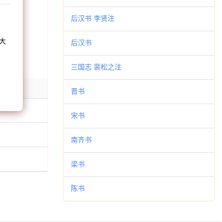
和
后汉书 李贤注
大
后汉书
。
三国志 裴松之注
晋书
宋书
南齐书
梁书
陈书