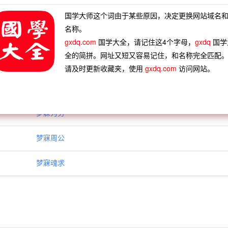
逸竞劳
以逸待劳
骈胝之劳
攘攘劳劳
国学大师这个词由于某些原因，决定更换网站域名
名称。
麟家梦
化蝶残梦
白天做梦
坡公春梦
gxdq.com
国学大全，请记住这4个字母，
gxdq
国学
应三刀
梦雨高唐
梦游华胥
梦叶非熊
全的简拼。网址又短又容易记住，和名称完全匹配
请及时更新收藏夹，使用
gxdq.com
访问网站。
梦寐为劳
梦寐周公
梦寐魂求