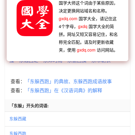
国学大师这个词由于某些原因，
【顺接】：
跑跑颠颠
跑马占荒
跑跑跳跳
跑马占
决定更换网站域名和名称。
圈
跑马观花
跑肚拉稀
跑马卖解
gxdq.com
国学大全，请记住这
【顺接】：
东奔西跑
越野赛跑
东躲西跑
4个字母，
gxdq
国学大全的简
【逆接】：
叔父居东
我来自东
章甫西东
声西击
拼。网址又短又容易记住，和名
东
避世墙东
朝西暮东
鹤到辽东
拆西补东
称完全匹配。请及时更新收藏
夹，使用
gxdq.com
访问网站。
【逆接】：
东路角巾
东堂一枝
东支西吾
东驰西
撞
东逃西走
东郊时雨
东偷西摸
东市朝衣
查看：
「东躲西跑」的典故、东躲西跑成语故事
查看：
「东躲西跑」在《汉语词典》的解释
「东躲」开头的词语:
东躲西藏
东躲西跑