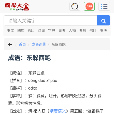
书库
四库
影印
诗词
字典
词典
人物
典故
书目
书法
首页
成语词典
东躲西跑
成语：东躲西跑
【成语】：东躲西跑
【拼音】：dōng duǒ xī pǎo
【简拼】：ddxp
【解释】：躲：躲藏，避开。形容四处逃散，分头躲
藏。形容极为惊慌。
【出处】：清·褚人获《
隋唐演义
》第五回：“这番遇了