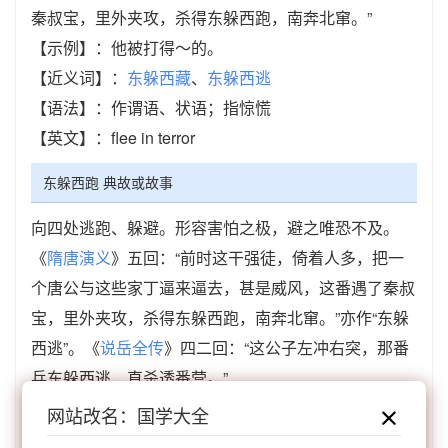
秦叔宝，里外夹攻，杀得东躲西跑，南奔北窜。”
【示例】：他被打得～的。
【近义词】：
东躲西藏
、
东躲西逃
【语法】：作谓语、状语；指惊慌
【英文】：flee in terror
东躲西跑 典故或故事
向四处逃跑、躲避。形容害怕之极，避之唯恐不及。
《
隋唐演义
》五回：“前时这干强徒，倚着人多，把一
个唐公与这些家丁逼来逼去，甚是威风，这番遇了秦叔
宝，里外夹攻，杀得东躲西跑，南奔北窜。”亦作“东躲
西逃”。《
说岳全传
》四二回：“这公子左冲右突，那番
兵东躲西逃，直杀透番营。”
网站改名：国学大全
东躲西跑 成语接龙