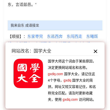
东，言适兹邑。”
我来自东 成语接龙
【顺接】：
东家枣完
东逃西奔
东闯西走
东曦既
驾
东曦既上
东望西观
东差西误
东山复起
网站改名：国学大全
【顺接】：
丁宽易东
鹤到辽东
春树江东
斗柄指
东
羞面江东
万折必东
周公居东
吾道将东
国学大师这个词由于某些原因，
【逆接】：
顾我复我
惠子知我
颍川从我
饥来驱
决定更换网站域名和名称。
我
鲍叔怜我
毋多酌我
六经注我
去来非我
gxdq.com
国学大全，请记住这
4个字母，
gxdq
国学大全的简
【逆接】：
我负子戴
我不犯人
我白君元
我庾维
拼。网址又短又容易记住，和名
亿
我盈彼竭
我心匪石
我辈情钟
我武惟扬
称完全匹配。请及时更新收藏
夹，使用
gxdq.com
访问网站。
查看：
「我来自东」的典故、我来自东成语故事