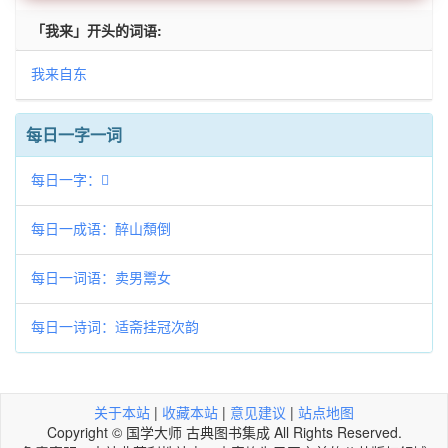
「我来」开头的词语:
我来自东
每日一字一词
每日一字：𧲃
每日一成语：醉山頽倒
每日一词语：卖男鬻女
每日一诗词：适斋挂冠次韵
关于本站
|
收藏本站
|
意见建议
|
站点地图
Copyright © 国学大师 古典图书集成 All Rights Reserved.