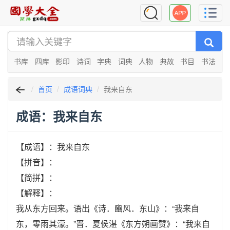
书库
四库
影印
诗词
字典
词典
人物
典故
书目
书法
首页
成语词典
我来自东
成语：我来自东
【成语】：我来自东
【拼音】：
【简拼】：
【解释】：
我从东方回来。语出《诗．豳风．东山》：“我来自
东，零雨其濛。”晋．夏侯湛《东方朔画赞》：“我来自