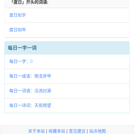
「度日」开头的词语:
度日如岁
度日如年
每日一字一词
每日一字：𦚝
每日一成语：倒戈弃甲
每日一词语：沿流討源
每日一诗词：天街晓望
关于本站
|
收藏本站
|
意见建议
|
站点地图