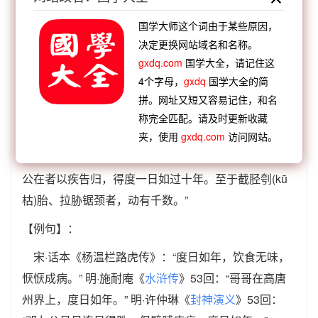
腿、剖胎儿、挖肋骨、锯颈项的，有千数。人得度一日
国学大师这个词由于某些原因，
如过十年。
决定更换网站域名和名称。
gxdq.com
国学大全，请记住这
【出典】：
4个字母，
gxdq
国学大全的简
《
魏书
》卷95《苻生传》2076页：“生耽湎于酒，无
拼。网址又短又容易记住，和名
复昼夜……使宫人与男女裸交于殿前，引群臣临而观
称完全匹配。请及时更新收藏
之。或生剥牛羊驴马，活
鸡豚鹅鸭，数十为群，放之
夹，使用
gxdq.com
访问网站。
殿下。剥人面皮，令其歌舞。勋旧亲戚，杀害略尽，王
公在者以疾告归，得度一日如过十年。至于截胫刳(kū
枯)胎、拉胁锯颈者，动有千数。”
【例句】：
宋·话本《杨温栏路虎传》：“度日如年，饮食无味，
恹恹成病。” 明·施耐庵《
水浒传
》53回：“哥哥在高唐
州界上，度日如年。” 明·许仲琳《
封神演义
》53回：