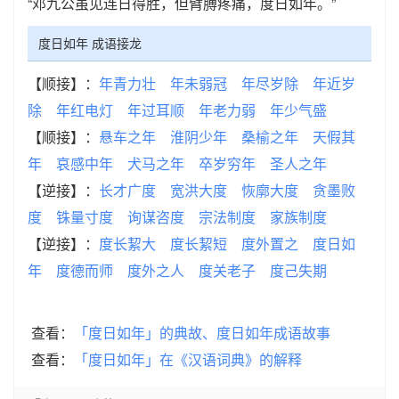
“邓九公虽见连日得胜，但臂膊疼痛，度日如年。”
度日如年 成语接龙
【顺接】：
年青力壮
年未弱冠
年尽岁除
年近岁
除
年红电灯
年过耳顺
年老力弱
年少气盛
【顺接】：
悬车之年
淮阴少年
桑榆之年
天假其
年
哀感中年
犬马之年
卒岁穷年
圣人之年
【逆接】：
长才广度
宽洪大度
恢廓大度
贪墨败
度
铢量寸度
询谋咨度
宗法制度
家族制度
【逆接】：
度长絜大
度长絜短
度外置之
度日如
年
度德而师
度外之人
度关老子
度己失期
查看：
「度日如年」的典故、度日如年成语故事
查看：
「度日如年」在《汉语词典》的解释