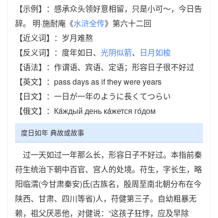
【示例】：感承众头领好意相留，只是小可～，今日告
辞。 明·施耐庵《
水浒全传
》第六十二回
【近义词】：岁月难熬
【反义词】：度年如日、
光阴似箭
、
日月如梭
【语法】：作谓语、宾语、定语；形容日子很不好过
【英文】：pass days as if they were years
【日文】：一日が一年のように長くてつらい
【俄文】：Кáждый день кáжется гóдом
度日如年 典故或故事
过一天如过一年那么长，形容日子不好过。本指前秦
苻生统治下朝中百官、宫人的处境。苻生，字长生，略
阳临渭(今甘肃秦安)氐(古族名，殷周至南北朝分布在今
陕西、甘肃、四川等省)人，苻健第三子。自幼粗暴无
赖，祖父厌恶他，对健说：“这孩子狂悖，应及早除