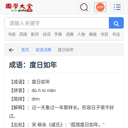
书库
四库
影印
诗词
字典
词典
人物
典故
书目
书法
首页
成语词典
度日如年
成语：度日如年
【成语】：度日如年
【拼音】：dù rì rú nián
【简拼】：drrn
【解释】：过一天象过一年那样长。形容日子很不好
过。
【出处】：宋·柳永《戚氏》：“孤馆度日如年。”