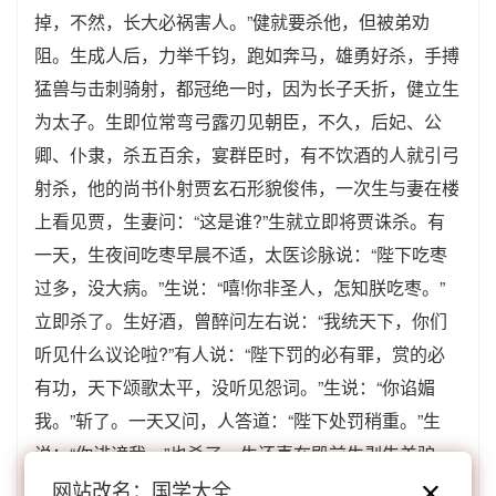
掉，不然，长大必祸害人。”健就要杀他，但被弟劝
阻。生成人后，力举千钧，跑如奔马，雄勇好杀，手搏
猛兽与击刺骑射，都冠绝一时，因为长子夭折，健立生
为太子。生即位常弯弓露刃见朝臣，不久，后妃、公
卿、仆隶，杀五百余，宴群臣时，有不饮酒的人就引弓
射杀，他的尚书仆射贾玄石形貌俊伟，一次生与妻在楼
上看见贾，生妻问：“这是谁?”生就立即将贾诛杀。有
一天，生夜间吃枣早晨不适，太医诊脉说：“陛下吃枣
过多，没大病。”生说：“嘻!你非圣人，怎知朕吃枣。”
立即杀了。生好酒，曾醉问左右说：“我统天下，你们
听见什么议论啦?”有人说：“陛下罚的必有罪，赏的必
有功，天下颂歌太平，没听见怨词。”生说：“你谄媚
我。”斩了。一天又问，人答道：“陛下处罚稍重。”生
说：“你诽谤我。”也杀了。生还喜在殿前生剥牛羊驴
马，活
鸡鸭鹅，喜剥人面皮后，令人歌舞；至于截小
网站改名：国学大全