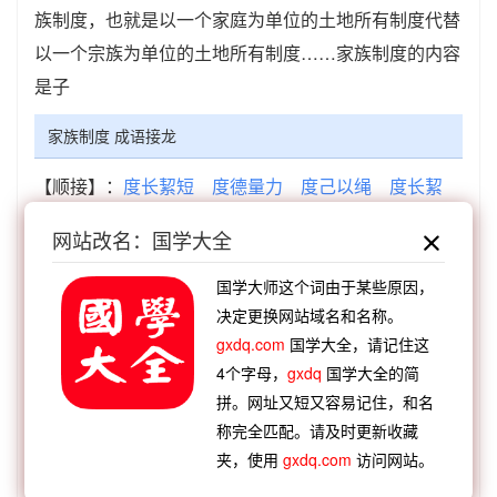
族制度，也就是以一个家庭为单位的土地所有制度代替
以一个宗族为单位的土地所有制度……家族制度的内容
是子
家族制度 成语接龙
【顺接】：
度长絜短
度德量力
度己以绳
度长絜
大
度众生心
度不可改
度量宏大
度日如岁
网站改名：国学大全
【顺接】：
廓达大度
征敛无度
私有制度
不可揆
度
光阴虚度
社会制度
恢廓大度
一年一度
国学大师这个词由于某些原因，
决定更换网站域名和名称。
【逆接】：
国而忘家
箇中人家
胡越一家
灯火万
gxdq.com
国学大全，请记住这
家
赋闲在家
诸子百家
尺二冤家
无以为家
4个字母，
gxdq
国学大全的简
【逆接】：
家衍人给
家散人亡
家徒四壁
家庭作
拼。网址又短又容易记住，和名
业
家累千金
家庭妇女
家传户颂
家给民足
称完全匹配。请及时更新收藏
夹，使用
gxdq.com
访问网站。
查看：
「家族制度」在《汉语词典》的解释