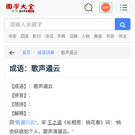
书库
四库
影印
诗词
字典
词典
人物
典故
书目
书法
首页
成语词典
歌声遏云
成语：歌声遏云
【成语】：歌声遏云
【拼音】：
【简拼】：
【解释】：
同“
歌遏行云
”。宋
王之道
《长相思．桃花春》词：“桃
杏妖娆如个人，歌声清遏云。”