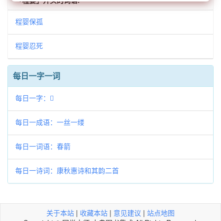
「程婴」开头的词语:
程婴保孤
程婴忍死
每日一字一词
每日一字：𢙢
每日一成语：一丝一缕
每日一词语：春箭
每日一诗词：康秋惠诗和其韵二首
关于本站
|
收藏本站
|
意见建议
|
站点地图