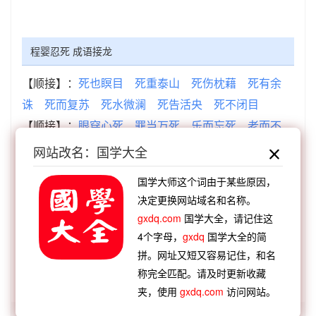
程婴忍死 成语接龙
【顺接】：
死也瞑目
死重泰山
死伤枕藉
死有余
诛
死而复苏
死水微澜
死告活央
死不闭目
【顺接】：
眼穿心死
罪当万死
乐而忘死
老而不
死
恋生恶死
君辱臣死
养生丧死
醉生梦死
网站改名：国学大全
【逆接】：
胡子工程
有效射程
作不如程
奋翮鹏
国学大师这个词由于某些原因，
程
星夜兼程
形象工程
水驿山程
九万鹏程
决定更换网站域名和名称。
【逆接】：
程朱之学
程朱理学
程序动作
程门立
gxdq.com
国学大全，请记住这
雪
程孔倾盖
程昱捧日
程婴保孤
程婴忍死
4个字母，
gxdq
国学大全的简
拼。网址又短又容易记住，和名
称完全匹配。请及时更新收藏
查看：
「程婴忍死」的典故、程婴忍死成语故事
夹，使用
gxdq.com
访问网站。