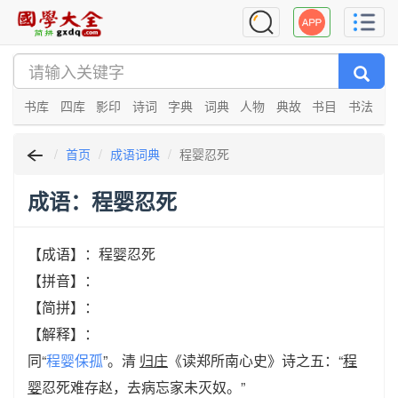
书库
四库
影印
诗词
字典
词典
人物
典故
书目
书法
首页
成语词典
程婴忍死
成语：程婴忍死
【成语】：程婴忍死
【拼音】：
【简拼】：
【解释】：
同“
程婴保孤
”。清
归庄
《读郑所南心史》诗之五：“
程
婴
忍死难存赵，去病忘家未灭奴。”