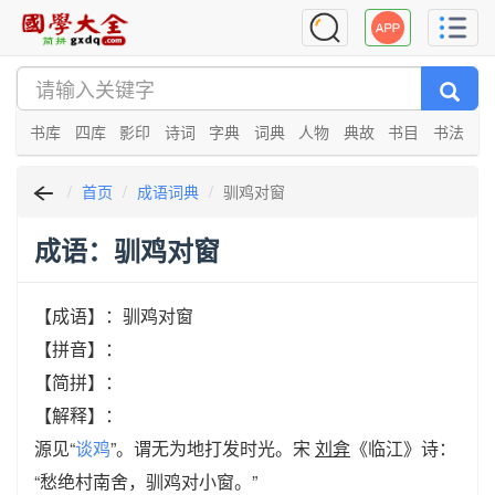
书库
四库
影印
诗词
字典
词典
人物
典故
书目
书法
首页
成语词典
驯鸡对窗
成语：驯鸡对窗
【成语】：驯鸡对窗
【拼音】：
【简拼】：
【解释】：
源见“
谈鸡
”。谓无为地打发时光。宋
刘弇
《临江》诗：
“愁绝村南舍，驯鸡对小窗。”