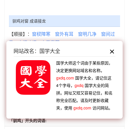
驯鸡对窗 成语接龙
【顺接】：
窗棂障寒
窗外有耳
窗明几净
窗间过
马
窗间鸡语
窗雪囊萤
网站改名：国学大全
【顺接】：
驯鸡对窗
净几明窗
宋宗鸡窗
雾阁云
窗
添烛西窗
高卧北窗
剪烛西窗
十年寒窗
国学大师这个词由于某些原因，
【逆接】：
野性难驯
异雉飞驯
桀傲不驯
桀敖不
决定更换网站域名和名称。
驯
桀骜不驯
桀骜难驯
龙性难驯
车至鹿驯
gxdq.com
国学大全，请记住这
4个字母，
gxdq
国学大全的简
【逆接】：
驯鸡对窗
驯海客鸥
拼。网址又短又容易记住，和名
称完全匹配。请及时更新收藏
查看：
「驯鸡对窗」的典故、驯鸡对窗成语故事
夹，使用
gxdq.com
访问网站。
「驯鸡」开头的词语: