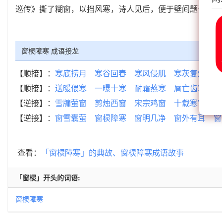
巡传》撕了糊窗，以挡风寒，诗人见后，便于壁间题诗，感
窗棂障寒 成语接龙
【顺接】：
寒底捞月
寒谷回春
寒风侵肌
寒灰复燃
寒
【顺接】：
送暖偎寒
一曝十寒
耐霜熬寒
脣亡齿寒
骨
【逆接】：
雪牖萤窗
剪烛西窗
宋宗鸡窗
十载寒窗
卓
【逆接】：
窗雪囊萤
窗棂障寒
窗明几净
窗外有耳
窗
查看：
「窗棂障寒」的典故、窗棂障寒成语故事
「窗棂」开头的词语:
窗棂障寒