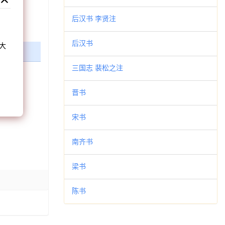
后汉书 李贤注
和
后汉书
大
。
三国志 裴松之注
晋书
宋书
南齐书
梁书
陈书