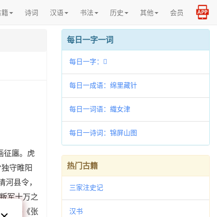
古籍
诗词
汉语
书法
历史
其他
会员
每日一字一词
每日一字：𪠥
每日一成语：绵里藏针
每日一词语：織女津
每日一诗词：锦屏山图
画征廛。虎
热门古籍
‘独守睢阳
任清河县令，
三家注史记
叛军十万之
有人将《张
汉书