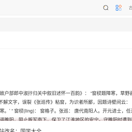
故户部郎中淑抃归关中叙旧述怀一百韵》： “窗棂题障寒，草野
室不解文字，误裂《张巡传》粘窗，为识者所鄙，因题诗壁间云： 
 ” 窗棂(ling)： 窗格子。张巡： 唐代南阳人。开元进士，
逼睢阳，阻止叛军南下，保卫了江淮地区的安宁。守睢阳时遭到
定叛乱后，追封扬州大都督。唐代张巡声震一世，名载史册，后
站改名：国学大全