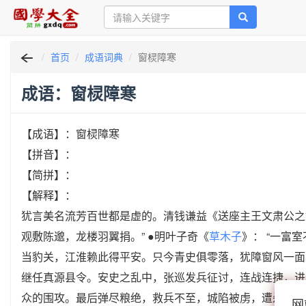
首页
成语词典
窗棂障寒
成语：窗棂障寒
【成语】：窗棂障寒
【拼音】：
【简拼】：
【解释】：
犹言美名流芳百世都是虚的。清钱谦益《送座主王文肃公之
观敷陈邈，龙楼羽翼捐。” ●明叶子奇《
草木子
》： “一富
当豹关，江淮赖此得平安。只今青史俱零落，犹障窗风一面寒。’
继任真源县令。安史之乱中，张巡发兵征讨，连战连捷，进
众的围攻。最后弹尽粮绝，救兵不至，城陷被虏，遭杀。平
网