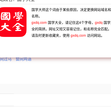
叹张巡已被人们所淡忘。
国学大师这个词由于某些原因，决定更换网站域名
名称。
gxdq.com
国学大全，请记住这4个字母，
gxdq
国学
全的简拼。网址又短又容易记住，和名称完全匹配
请及时更新收藏夹，使用
gxdq.com
访问网站。
泉之思
寒鸱吓雏
寒心消志
寒蝉效应
肉未寒
慧可忍寒
岁暮天寒
唇竭齿寒
女窥窗
高枕北窗
驯鸡对窗
高卧北窗
间过马
窗间鸡语