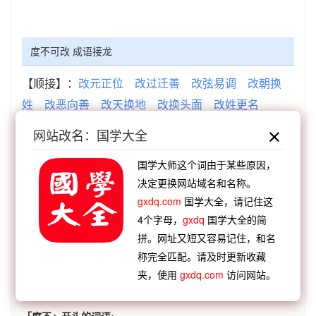
度不可改 成语接龙
【顺接】：
改元正位
改过迁善
改弦易调
改朝换
姓
改恶向善
改天换地
改换头面
改姓更名
【顺接】：
朝更夕改
死不悔改
过而能改
朝闻夕
网站改名：国学大全
改
知过能改
知错就改
不知悔改
朝过夕改
国学大师这个词由于某些原因，
【逆接】：
大明法度
君家叔度
鸡鸣偷度
正法直
决定更换网站域名和名称。
度
进退中度
廓达大度
梅开二度
年华虚度
gxdq.com
国学大全，请记住这
【逆接】：
度长絜大
度外之人
度己失期
度关老
4个字母，
gxdq
国学大全的简
子
度日如岁
度德量力
度量宏大
度德而师
拼。网址又短又容易记住，和名
称完全匹配。请及时更新收藏
夹，使用
gxdq.com
访问网站。
查看：
「度不可改」的典故、度不可改成语故事