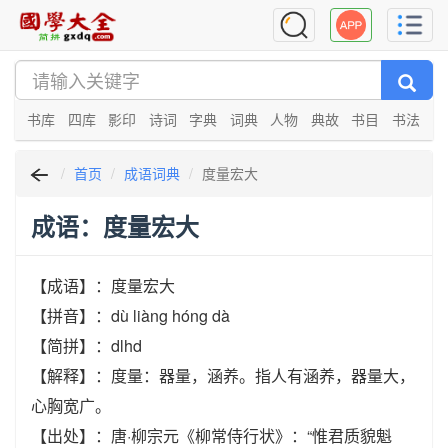
书库
四库
影印
诗词
字典
词典
人物
典故
书目
书法
首页
成语词典
度量宏大
成语：度量宏大
【成语】：度量宏大
【拼音】：dù liàng hóng dà
【简拼】：dlhd
【解释】：度量：器量，涵养。指人有涵养，器量大，
心胸宽广。
【出处】：唐·柳宗元《柳常侍行状》：“惟君质貌魁