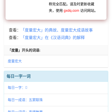
称完全匹配。请及时更新收藏
【逆接】：
度众生心
度外之人
度长絜大
度关老
夹，使用
gxdq.com
访问网站。
子
度不可改
度长絜短
度日如年
度量宏大
查看：
「度量宏大」的典故、度量宏大成语故事
查看：
「度量宏大」在《汉语词典》的解释
「度量」开头的词语:
度量宏大
每日一字一词
每日一字：𢼟
每日一成语：五窦联珠
每日一词语：直樸無華