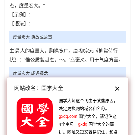
杰，度量宏大。”
【示例】：
【语法】：
度量宏大 典故或故事
主谓 人的度量大，胸襟宽广。唐·柳宗元《柳常侍行
状》：“惟公质貌魁杰，～。”△褒义。用于气度方面。
度量宏大 成语接龙
【顺接】：
大乐必易
大雪纷飞
大匠斧斤
大清老
网站改名：国学大全
早
大有作为
大惊失色
大大落落
大义灭亲
国学大师这个词由于某些原因，
【顺接】：
空心老大
狂妄自大
身强力大
无动为
决定更换网站域名和名称。
大
装麽做大
事关重大
心麄胆大
即小见大
gxdq.com
国学大全，请记住这
【逆接】：
挥霍无度
大将风度
翩翩风度
张绪风
4个字母，
gxdq
国学大全的简
度
宽仁大度
璇玑改度
不失风度
铢量寸度
拼。网址又短又容易记住，和名