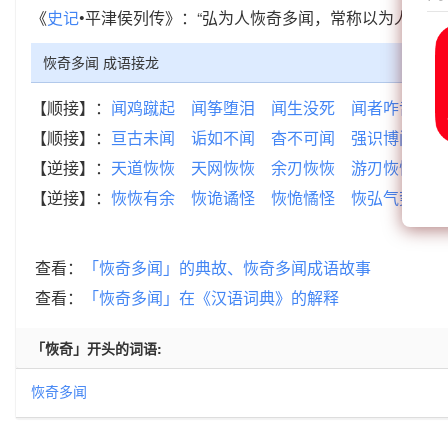
《
史记
•平津侯列传》：“弘为人恢奇多闻，常称以为人主病
恢奇多闻 成语接龙
【顺接】：
闻鸡蹴起
闻筝堕泪
闻生没死
闻者咋舌
闻
【顺接】：
亘古未闻
诟如不闻
杳不可闻
强识博闻
款
【逆接】：
天道恢恢
天网恢恢
余刃恢恢
游刃恢恢
疏
【逆接】：
恢恢有余
恢诡谲怪
恢恑憰怪
恢弘气势
恢
查看：
「恢奇多闻」的典故、恢奇多闻成语故事
查看：
「恢奇多闻」在《汉语词典》的解释
「恢奇」开头的词语:
恢奇多闻