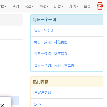
古籍
诗词
汉语
书法
历史
其他
会员
每日一字一词
每日一字：𦜡
每日一成语：神怒民怨
每日一词语：势不两存
每日一诗词：元日七言二首
热门古籍
三家注史记
汉书