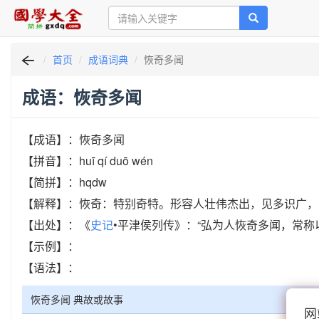
首页
成语词典
恢奇多闻
成语：恢奇多闻
【成语】：恢奇多闻
【拼音】：huī qí duō wén
【简拼】：hqdw
【解释】：恢奇：特别奇特。形容人壮伟杰出，见多识广，
【出处】：《
史记
•平津侯列传》：“弘为人恢奇多闻，常称
【示例】：
【语法】：
恢奇多闻 典故或故事
网