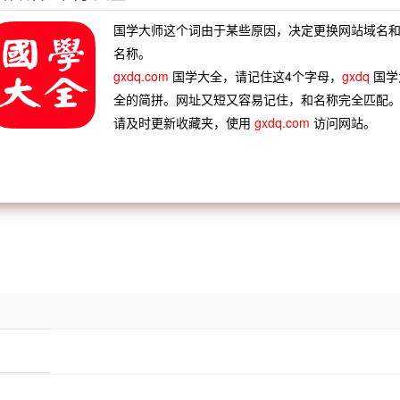
不广大，人臣病不俭节。”
国学大师这个词由于某些原因，决定更换网站域名
名称。
gxdq.com
国学大全，请记住这4个字母，
gxdq
国学
名丧胆
闻鸡梦醒
闻融敦厚
闻鸡相蹴
全的简拼。网址又短又容易记住，和名称完全匹配
学寡闻
臭不可闻
前所未闻
孤陋寡闻
请及时更新收藏夹，使用
gxdq.com
访问网站。
网恢恢
奇多闻
恢恢天网
恢胎旷荡
恢宏大度