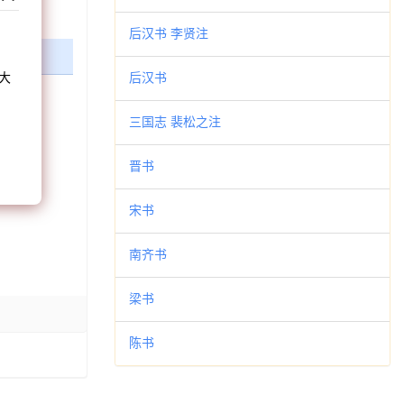
和
后汉书 李贤注
大
后汉书
。
三国志 裴松之注
晋书
宋书
南齐书
梁书
陈书