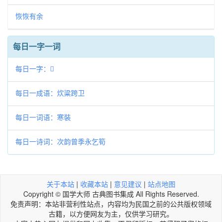
恢恢有余
每日一字一词
每日一字：𪙐
每日一成语：炊粱跨卫
每日一词语：寒裝
每日一诗词：次韵曾季永乞筍
关于本站
|
收藏本站
|
意见建议
|
站点地图
Copyright © 国学大师 古典图书集成 All Rights Reserved.
免责声明：本站非营利性站点，内容均为民国之前的公共版权领域
古籍，以方便网友为主，仅供学习研究。