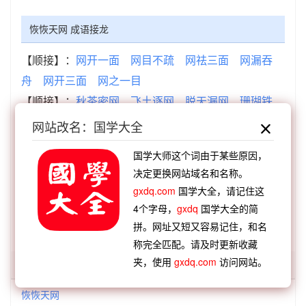
恢恢天网 成语接龙
【顺接】：
网开一面
网目不疏
网祛三面
网漏吞
舟
网开三面
网之一目
【顺接】：
秋茶密网
飞土逐网
脱天漏网
珊瑚铁
网
自投罗网
临渊结网
幽禽释网
恢恢天网
网站改名：国学大全
【逆接】：
天道恢恢
余刃恢恢
游刃恢恢
天网恢
国学大师这个词由于某些原因，
恢
疏网恢恢
决定更换网站域名和名称。
【逆接】：
恢廓大度
恢恢有余
恢弘气势
恢胎旷
gxdq.com
国学大全，请记住这
荡
恢诡谲怪
恢恢天网
恢宏大度
恢奇多闻
4个字母，
gxdq
国学大全的简
拼。网址又短又容易记住，和名
称完全匹配。请及时更新收藏
夹，使用
gxdq.com
访问网站。
「恢恢」开头的词语:
恢恢天网