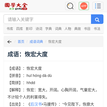
书库
四库
影印
诗词
字典
词典
人物
典故
书目
书法
首页
成语词典
恢宏大度
成语：恢宏大度
【成语】：恢宏大度
【拼音】：huī hóng dà dù
【简拼】：hhdd
【解释】：恢宏：宽大，开阔。心胸开阔，气量宏大，
不计较个人的利害得失。
【出处】：《
后汉书
•马援传》：“今见陛下，恢廓大