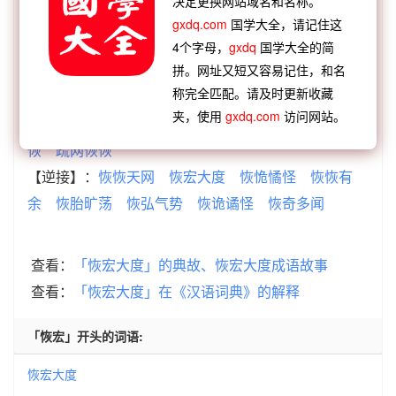
决定更换网站域名和名称。
【顺接】：
度己以绳
度关老子
度外置之
度日如
gxdq.com
国学大全，请记住这
岁
度日如年
度德量力
度量宏大
度不可改
4个字母，
gxdq
国学大全的简
【顺接】：
鸡鸣潜度
铢量寸度
家族制度
高识远
拼。网址又短又容易记住，和名
称完全匹配。请及时更新收藏
度
陈仓暗度
不失风度
进退可度
函谷偷度
夹，使用
gxdq.com
访问网站。
【逆接】：
游刃恢恢
余刃恢恢
天网恢恢
天道恢
恢
疏网恢恢
【逆接】：
恢恢天网
恢宏大度
恢恑憰怪
恢恢有
余
恢胎旷荡
恢弘气势
恢诡谲怪
恢奇多闻
查看：
「恢宏大度」的典故、恢宏大度成语故事
查看：
「恢宏大度」在《汉语词典》的解释
「恢宏」开头的词语:
恢宏大度