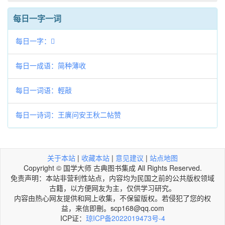
每日一字一词
每日一字：𢧘
每日一成语：简种薄收
每日一词语：輕敲
每日一诗词：王廙问安王秋二帖赞
关于本站
|
收藏本站
|
意见建议
|
站点地图
Copyright © 国学大师 古典图书集成 All Rights Reserved.
免责声明：本站非营利性站点，内容均为民国之前的公共版权领域
古籍，以方便网友为主，仅供学习研究。
内容由热心网友提供和网上收集，不保留版权。若侵犯了您的权
益，来信即刪。scp168@qq.com
ICP证：
琼ICP备2022019473号-4