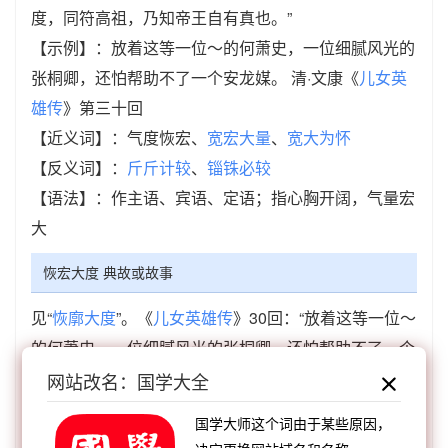
度，同符高祖，乃知帝王自有真也。”
【示例】：放着这等一位～的何萧史，一位细腻风光的
张桐卿，还怕帮助不了一个安龙媒。 清·文康《
儿女英
雄传
》第三十回
【近义词】：气度恢宏、
宽宏大量
、
宽大为怀
【反义词】：
斤斤计较
、
锱铢必较
【语法】：作主语、宾语、定语；指心胸开阔，气量宏
大
恢宏大度 典故或故事
见“
恢廓大度
”。《
儿女英雄传
》30回：“放着这等一位～
的何萧史，一位细腻风光的张桐卿，还怕帮助不了一个
安龙媒。”
网站改名：国学大全
恢宏大度 成语接龙
国学大师这个词由于某些原因，