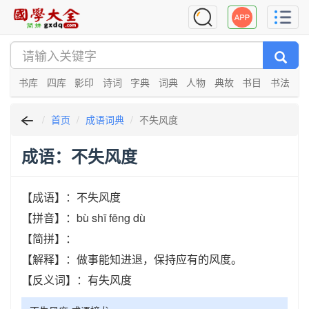
书库
四库
影印
诗词
字典
词典
人物
典故
书目
书法
首页
成语词典
不失风度
成语：不失风度
【成语】：不失风度
【拼音】：bù shī fēng dù
【简拼】：
【解释】：做事能知进退，保持应有的风度。
【反义词】：有失风度