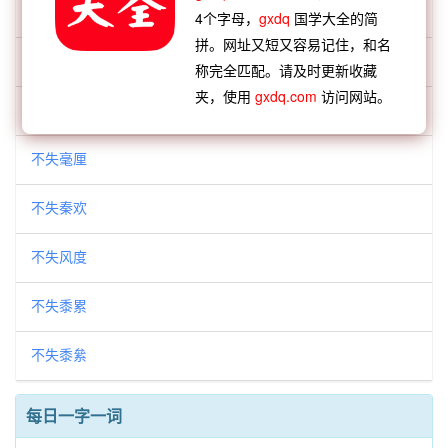
不失圭撮
4个字母，
gxdq
国学大全的简
拼。网址又短又容易记住，和名
不失旧物
称完全匹配。请及时更新收藏
夹，使用
gxdq.com
访问网站。
不失时机
不失毫厘
不失秦欢
不失风度
不失黍累
不失黍絫
每日一字一词