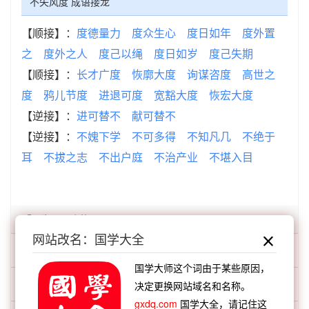
不失风度 成语接龙
【顺接】：
度德量力
度众生心
度日如年
度外置
之
度外之人
度己以绳
度日如岁
度己失期
【顺接】：
长才广度
恢廓大度
询谋咨度
高世之
度
鸦儿节度
进退可度
宽豁大度
恢宏大度
【逆接】：
进可替不
献可替不
【逆接】：
不媿下学
不可多得
不知凡几
不绝于
耳
不拔之志
不出户庭
不治产业
不堪入目
「不失」开头的词语:
网站改名：国学大全
不失一字
国学大师这个词由于某些原因，
不失其赤子之心
决定更换网站域名和名称。
gxdq.com
国学大全，请记住这