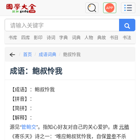
书库
四库
影印
诗词
字典
词典
人物
典故
书目
书法
首页
成语词典
鲍叔怜我
成语：鲍叔怜我
【成语】：鲍叔怜我
【拼音】：
【简拼】：
【解释】：
源见“
管鲍交
”。指知心好友对自己的关心爱护。唐
元稹
《寄乐天》诗之一：“唯应鲍叔犹怜我，自保
曾参
不杀