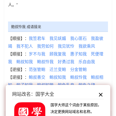
人。”
鲍叔怜我 成语接龙
【顺接】：
我笠君车
我见妩媚
我心匪石
我盈彼
竭
我不犯人
我劳如何
我见犹怜
我欲乘风
【顺接】：
岁不与我
顾我复我
惠子知我
死便埋
我
鲍叔知我
鲍叔怜我
好勇过我
乐自由我
【逆接】：
范张管鲍
迁兰变鲍
分金管鲍
【逆接】：
鲍叔善交
鲍叔知我
鲍叔怜我
鲍叔相
知
鲍子知我
鲍叔知管
鲍鱼乱臭
鲍鱼之肆
网站改名：国学大全
查看：
「鲍叔怜我」的典故、鲍叔怜我成语故事
国学大师这个词由于某些原因，
决定更换网站域名和名称。