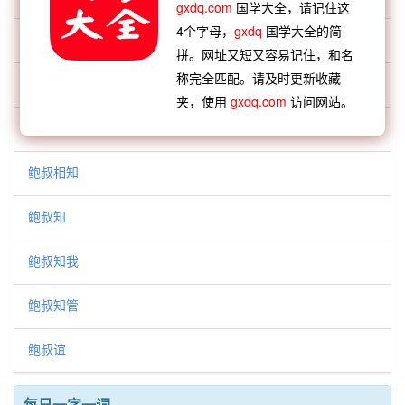
「鲍叔」开头的词语:
gxdq.com
国学大全，请记住这
4个字母，
gxdq
国学大全的简
鲍叔义
拼。网址又短又容易记住，和名
称完全匹配。请及时更新收藏
鲍叔善交
夹，使用
gxdq.com
访问网站。
鲍叔怜我
鲍叔相知
鲍叔知
鲍叔知我
鲍叔知管
鲍叔谊
每日一字一词