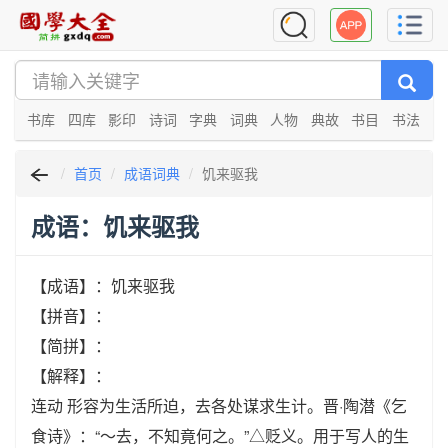
书库
四库
影印
诗词
字典
词典
人物
典故
书目
书法
首页
成语词典
饥来驱我
成语：饥来驱我
【成语】：饥来驱我
【拼音】：
【简拼】：
【解释】：
连动 形容为生活所迫，去各处谋求生计。晋·陶潜《乞
食诗》：“～去，不知竟何之。”△贬义。用于写人的生