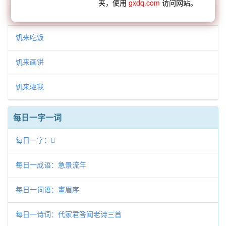
夹，使用
gxdq.com
访问网站。
「饥来」开头的词语:
饥来吃饭
饥来画饼
饥来驱我
每日一字一词
每日一字：𦦡
每日一成语：急景流年
每日一词语：畫眉序
每日一诗词：代家君答闻老诗三首