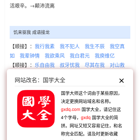
活艰辛。→颠沛流离
饥来驱我 成语接龙
【顺接】：
我行我素
我不犯人
我生不辰
我空真
如
我辈钟情
我欲乘风
我白君元
我庾维亿
【顺接】：
乐自由我
叔牙忧我
尽其在我
对山救
我
大公无我
鲍子知我
顾我复我
好勇过我
网站改名：国学大全
【逆接】：
漏脯救饥
臣朔苦饥
煮石疗饥
方朔苦
饥
漂母拯饥
漏脯充饥
子桑寒饥
邓通死饥
国学大师这个词由于某些原因，
决定更换网站域名和名称。
【逆接】：
饥寒交切
饥食渴饮
饥餐渴饮
饥来驱
gxdq.com
国学大全，请记住这
我
饥馑荐臻
饥鹰饿虎
饥駈叩门
饥用饱扬
4个字母，
gxdq
国学大全的简
拼。网址又短又容易记住，和名
查看：
「饥来驱我」的典故、饥来驱我成语故事
称完全匹配。请及时更新收藏