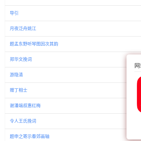
导引
月夜泛舟姚江
题孟东野听琴图因次其韵
郑华文挽词
网
游隐清
赠丁相士
谢潘端叔惠红梅
令人王氏挽词
题申之寄示春郊画轴