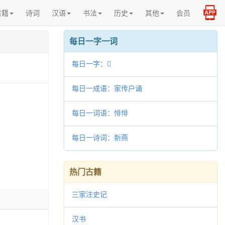
古籍
诗词
汉语
书法
历史
其他
会员
每日一字一词
每日一字：𠫶
每日一成语：家传户诵
每日一词语：悱悱
每日一诗词：新燕
热门古籍
三家注史记
汉书