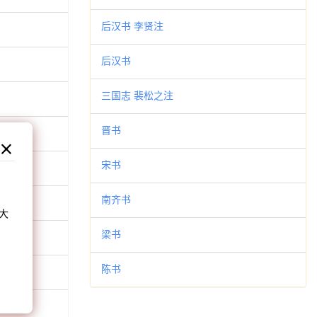
后汉书 李贤注
后汉书
三国志 裴松之注
晋书
宋书
和
南齐书
大
。
梁书
陈书