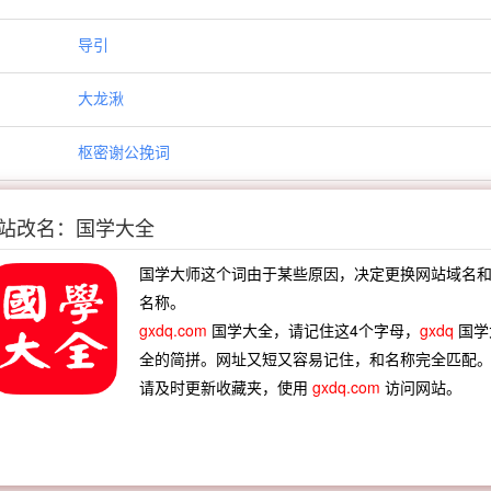
导引
大龙湫
枢密谢公挽词
孙子才挽词
站改名：国学大全
以六经左氏传庄子遗伯中第有诗来谢次韵
国学大师这个词由于某些原因，决定更换网站域名
名称。
陈夫人挽词
gxdq.com
国学大全，请记住这4个字母，
gxdq
国学
全的简拼。网址又短又容易记住，和名称完全匹配
次韵十诗
请及时更新收藏夹，使用
gxdq.com
访问网站。
次韵东坡武昌西山诗
千佛阁