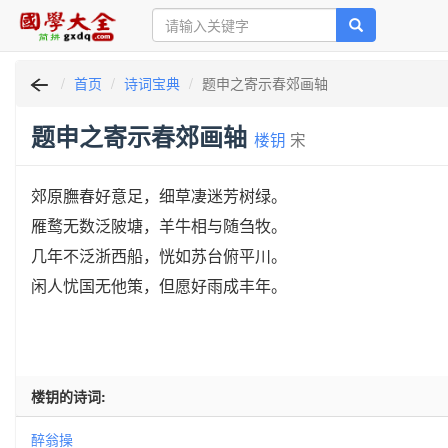
首页
诗词宝典
题申之寄示春郊画轴
题申之寄示春郊画轴
楼钥
宋
郊原膴春好意足，细草凄迷芳树绿。
雁鹜无数泛陂塘，羊牛相与随刍牧。
几年不泛浙西船，恍如苏台俯平川。
闲人忧国无他策，但愿好雨成丰年。
楼钥的诗词:
醉翁操