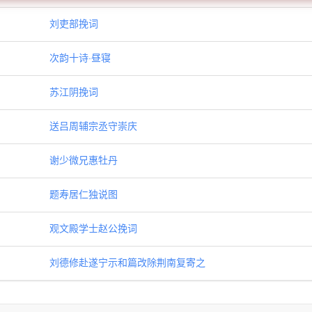
刘吏部挽词
次韵十诗·昼寝
苏江阴挽词
送吕周辅宗丞守崇庆
谢少微兄惠牡丹
题寿居仁独说图
观文殿学士赵公挽词
刘德修赴遂宁示和篇改除荆南复寄之