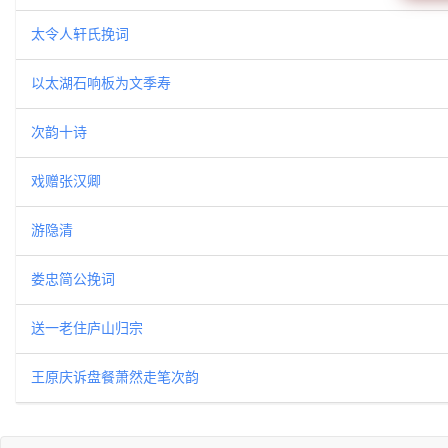
太令人轩氏挽词
以太湖石响板为文季寿
次韵十诗
戏赠张汉卿
游隐清
娄忠简公挽词
送一老住庐山归宗
王原庆诉盘餐萧然走笔次韵