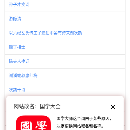
孙子才挽词
游隐清
以六经左氏传庄子遗伯中第有诗来谢次韵
赠丁相士
陈夫人挽词
谢潘端叔惠红梅
次韵十诗
令人王氏挽词
网站改名：国学大全
次韵东坡武昌西山诗
国学大师这个词由于某些原因，
决定更换网站域名和名称。