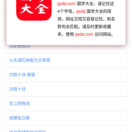
题申之寄示春郊画轴
gxdq.com
国学大全，请记住这
4个字母，
gxdq
国学大全的简
千佛阁
拼。网址又短又容易记住，和名
称完全匹配。请及时更新收藏
太令人轩氏挽词
夹，使用
gxdq.com
访问网站。
刘吏部挽词
以太湖石响板为文季寿
次韵十诗·昼寝
次韵十诗
苏江阴挽词
戏赠张汉卿