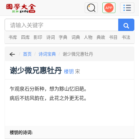
书库
四库
影印
诗词
字典
词典
人物
典故
书目
书法
首页
诗词宝典
谢少微兄惠牡丹
谢少微兄惠牡丹
楼钥
宋
乍观泉石分新种，想为黟山忆旧葩。
病后不妨风韵在，此花之外更无花。
楼钥的诗词: