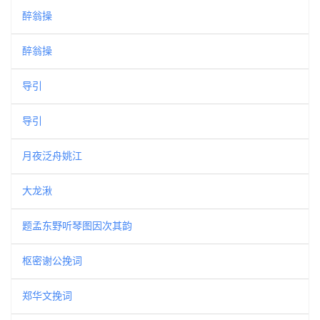
醉翁操
醉翁操
导引
导引
月夜泛舟姚江
大龙湫
题孟东野听琴图因次其韵
枢密谢公挽词
郑华文挽词