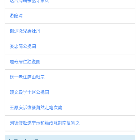
送吕周辅宗丞守崇庆
游隐清
谢少微兄惠牡丹
娄忠简公挽词
题寿居仁独说图
送一老住庐山归宗
观文殿学士赵公挽词
王原庆诉盘餐萧然走笔次韵
刘德修赴遂宁示和篇改除荆南复寄之