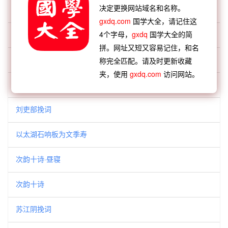
决定更换网站域名和名称。
次韵东坡武昌西山诗
gxdq.com
国学大全，请记住这
4个字母，
gxdq
国学大全的简
题申之寄示春郊画轴
拼。网址又短又容易记住，和名
千佛阁
称完全匹配。请及时更新收藏
夹，使用
gxdq.com
访问网站。
太令人轩氏挽词
刘吏部挽词
以太湖石响板为文季寿
次韵十诗·昼寝
次韵十诗
苏江阴挽词