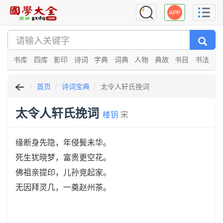
书库
四库
影印
诗词
字典
词典
人物
典故
书目
书法
首页
诗词宝典
太令人轩氏挽词
太令人轩氏挽词
楼钥
宋
缘断身先隐，年侵鬓未华。
死生犹晓梦，富贵更空花。
佛祖亲提印，儿孙竞起家。
无因拜灵几，一奠赵州茶。