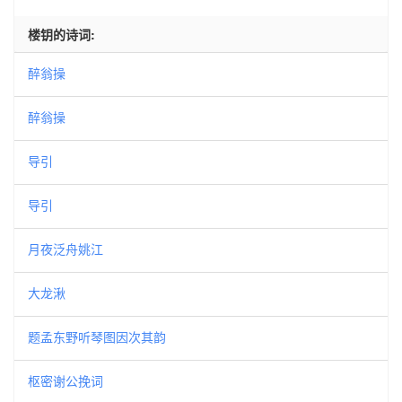
楼钥的诗词:
醉翁操
醉翁操
导引
导引
月夜泛舟姚江
大龙湫
题孟东野听琴图因次其韵
枢密谢公挽词