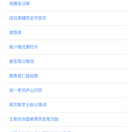
戏赠张汉卿
送吕周辅宗丞守崇庆
游隐清
谢少微兄惠牡丹
娄忠简公挽词
题寿居仁独说图
送一老住庐山归宗
观文殿学士赵公挽词
王原庆诉盘餐萧然走笔次韵