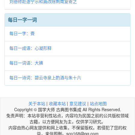
刘德修赴遂宁示和篇改除荆南复寄之
每日一字一词
每日一字：䝴
每日一成语：心凝形释
每日一词语：大拂
每日一诗词：碧云寺泉上酌酒与朱十六
关于本站
|
收藏本站
|
意见建议
|
站点地图
Copyright © 国学大师 古典图书集成 All Rights Reserved.
免责声明：本站非营利性站点，内容均为民国之前的公共版权领域
古籍，以方便网友为主，仅供学习研究。
内容由热心网友提供和网上收集，不保留版权。若侵犯了您的权
益，来信即刪。scp168@qq.com