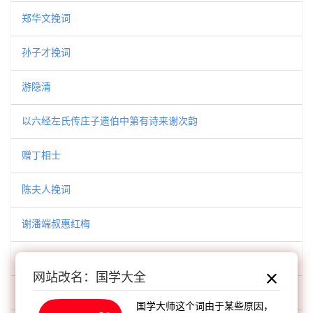
郑华文挽词
孙子才挽词
游隐清
以六经左氏传庄子遗伯中第有诗来谢次韵
赠丁相士
陈夫人挽词
谢潘端叔惠红梅
次韵十诗
网站改名：国学大全
令人王氏挽词
国学大师这个词由于某些原因，