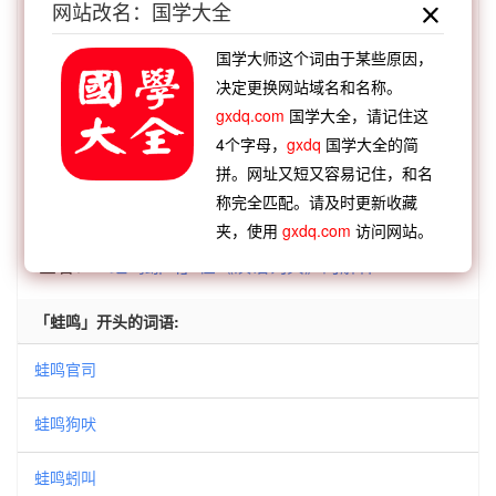
网站改名：国学大全
叫
大喊大叫
鸡飞狗叫
大呼小叫
狼嗥鬼叫
【逆接】：
白灶生蛙
臼灶生蛙
沉灶生蛙
鼓奏鸣
国学大师这个词由于某些原因，
决定更换网站域名和名称。
蛙
云龙井蛙
井底之蛙
一部鸣蛙
越王轼蛙
gxdq.com
国学大全，请记住这
【逆接】：
蛙蟆胜负
蛙鸣蚓叫
蛙鸣蝉噪
蛙鸣官
4个字母，
gxdq
国学大全的简
司
蛙鸣鼓吹
蛙鸣狗吠
蛙鸣鸱叫
蛙音闰位
拼。网址又短又容易记住，和名
称完全匹配。请及时更新收藏
夹，使用
gxdq.com
访问网站。
查看：
「蛙鸣蚓叫」的典故、蛙鸣蚓叫成语故事
查看：
「蛙鸣蚓叫」在《汉语词典》的解释
「蛙鸣」开头的词语:
蛙鸣官司
蛙鸣狗吠
蛙鸣蚓叫