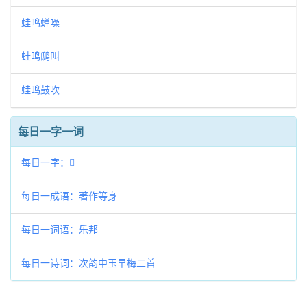
蛙鸣蝉噪
蛙鸣鸱叫
蛙鸣鼓吹
每日一字一词
每日一字：𢔙
每日一成语：著作等身
每日一词语：乐邦
每日一诗词：次韵中玉早梅二首