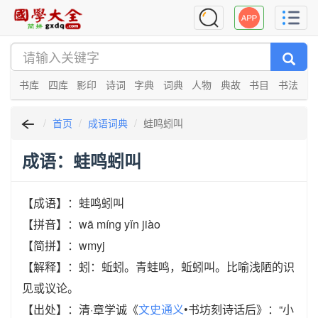
书库
四库
影印
诗词
字典
词典
人物
典故
书目
书法
首页
成语词典
蛙鸣蚓叫
成语：蛙鸣蚓叫
【成语】：蛙鸣蚓叫
【拼音】：wā míng yǐn jiào
【简拼】：wmyj
【解释】：蚓：蚯蚓。青蛙鸣，蚯蚓叫。比喻浅陋的识
见或议论。
【出处】：清·章学诚《
文史通义
•书坊刻诗话后》：“小