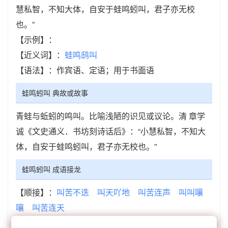
慧私智，不知大体，自安于蛙鸣蚓叫，君子亦无校
也。”
【示例】：
【近义词】：
蛙鸣鸱叫
【语法】：作宾语、定语；用于书面语
蛙鸣蚓叫 典故或故事
青蛙与蚯蚓的鸣叫。比喻浅陋的识见或议论。清 章学
诚《文史通义．书坊刻诗话后》：“小慧私智，不知大
体，自安于蛙鸣蚓叫，君子亦无校也。”
蛙鸣蚓叫 成语接龙
【顺接】：
叫苦不迭
叫天吖地
叫苦连声
叫叫嚷
嚷
叫苦连天
【顺接】：
擗踊号叫
清唏大叫
神哗鬼叫
蛙鸣蚓