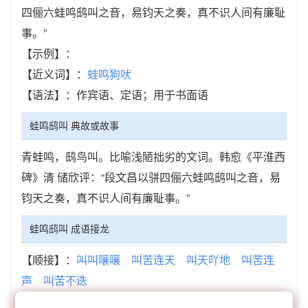
四俪六蛙鸣鸱叫之音，易钧天之奏，真不识人间有廉耻
事。”
【示例】：
【近义词】：
蛙鸣狗吠
【语法】：作宾语、定语；用于书面语
蛙鸣鸱叫 典故或故事
青蛙鸣，鸱鸟叫。比喻浅陋拙劣的文词。韩愈《平淮西
碑》清 储欣评：“段文昌以骈四俪六蛙鸣鸱叫之音，易
钧天之奏，真不识人间有廉耻事。”
蛙鸣鸱叫 成语接龙
【顺接】：
叫叫嚷嚷
叫苦连天
叫天吖地
叫苦连
声
叫苦不迭
【顺接】：
神哗鬼叫
狼嗥鬼叫
大呼小叫
大吼大