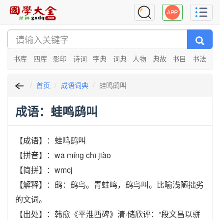
书库
四库
影印
诗词
字典
词典
人物
典故
书目
书法
首页
成语词典
蛙鸣鸱叫
成语：蛙鸣鸱叫
【成语】：蛙鸣鸱叫
【拼音】：wā míng chī jiào
【简拼】：wmcj
【解释】：鸱：鸱鸟。青蛙鸣，鸱鸟叫。比喻浅陋拙劣
的文词。
【出处】：韩愈《平淮西碑》清·储欣评：“段文昌以骈