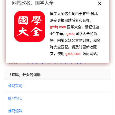
网站改名：国学大全
叫
大喊大叫
狼号鬼叫
狼嗥狗叫
擗踊号叫
【逆接】：
鼓奏鸣蛙
越王轼蛙
一部鸣蛙
坎井之
国学大师这个词由于某些原因，
决定更换网站域名和名称。
蛙
晋惠闻蛙
井底鸣蛙
埳井之蛙
云龙井蛙
gxdq.com
国学大全，请记住这
【逆接】：
蛙鸣鼓吹
蛙鸣狗吠
蛙音闰位
蛙鸣蝉
4个字母，
gxdq
国学大全的简
噪
蛙鸣鸱叫
蛙蟆胜负
蛙鸣蚓叫
蛙鸣官司
拼。网址又短又容易记住，和名
称完全匹配。请及时更新收藏
夹，使用
gxdq.com
访问网站。
查看：
「蛙鸣鸱叫」的典故、蛙鸣鸱叫成语故事
查看：
「蛙鸣鸱叫」在《汉语词典》的解释
「蛙鸣」开头的词语:
蛙鸣官司
蛙鸣狗吠
蛙鸣蚓叫