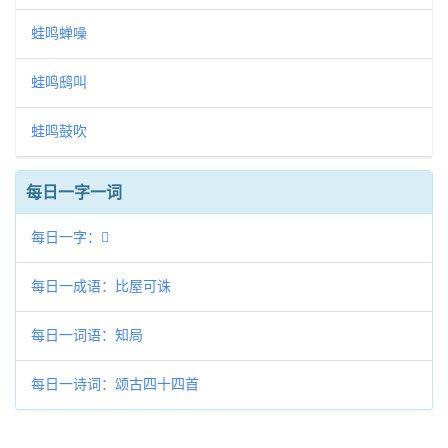
蛙鸣蝉噪
蛙鸣鸱叫
蛙鸣鼓吹
每日一字一词
每日一字：𠬸
每日一成语：比屋可诛
每日一词语：知局
每日一诗词：颂古四十四首