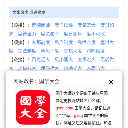
大家风度 成语接龙
【顺接】：
度德而师
度己以绳
度量宏大
度日如
岁
度德量力
度关老子
度日如年
度不可改
【顺接】：
玄都前度
私产制度
高世之度
宽洪大
度
宗法制度
春风一度
宽豁大度
鸡鸣偷度
【逆接】：
目光远大
见小闇大
度量宏大
无后为
大
恶极罪大
淹滞措大
阐扬光大
人高马大
【逆接】：
大杀风景
大气磅礴
大肆猖獗
大喊大
网站改名：国学大全
叫
大泽礨空
大肆宣传
大度兼容
大成之量
国学大师这个词由于某些原因，
决定更换网站域名和名称。
gxdq.com
国学大全，请记住这
「大家」开头的词语:
4个字母，
gxdq
国学大全的简
拼。网址又短又容易记住，和名
大家东征